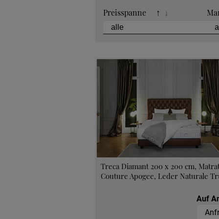
Preisspanne
Ma
↑
↓
Treca Diamant 200 x 200 cm, Matra
Couture Apogee, Leder Naturale Tru
Auf A
Anf