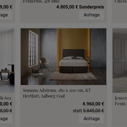
FenixPlus, 478 Blue
Chess,
9,00 €
4.805,00 € Sonderpreis
rage
Anfrage
Somnus Adstrum, 180 x 200 cm, KT
Hertfort, Aalborg Coal
th 602
Jensen
Fenix 
0,00 €
4.960,00 €
8,00 €
statt
5.845,00 €
rage
Anfrage