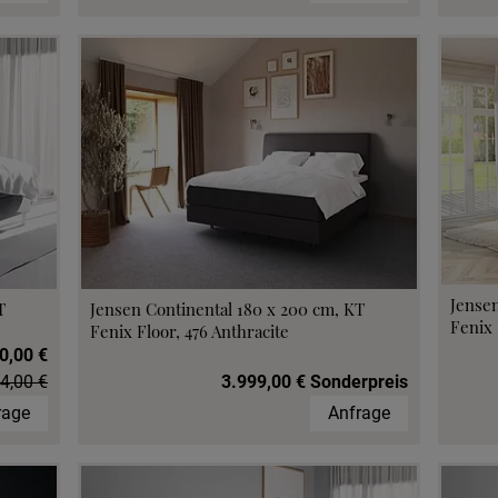
Jensen
T
Jensen Continental 180 x 200 cm, KT
Fenix 
Fenix Floor, 476 Anthracite
0,00 €
4,00 €
3.999,00 € Sonderpreis
rage
Anfrage