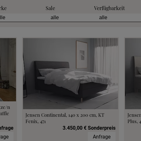
rke
Sale
Verfügbarkeit
tze/n
ffle
Jensen Continental, 140 x 200 cm, KT
Jensen
Fenix, 471
Plus, 
nfrage
3.450,00 € Sonderpreis
rage
Anfrage