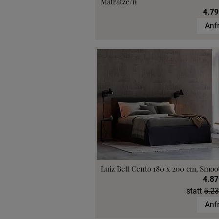
Matratze/n
4.79
Anf
Luiz Bett Cento 180 x 200 cm, Smoo
4.87
statt
5.23
Anf