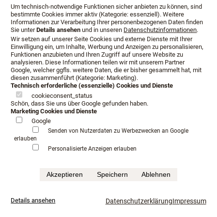
Um technisch-notwendige Funktionen sicher anbieten zu können, sind
Sie suchen Luxusboxspringbetten in Aschaffenburg, King
bestimmte Cookies immer aktiv (Kategorie: essenziell). Weitere
Size Boxspringbetten?
Informationen zur Verarbeitung Ihrer personenbezogenen Daten finden
Sie unter
Details ansehen
und in unseren
Datenschutzinformationen
.
Wir setzen auf unserer Seite Cookies und externe Dienste mit Ihrer
Einwilligung ein, um Inhalte, Werbung und Anzeigen zu personalisieren,
Funktionen anzubieten und Ihren Zugriff auf unsere Website zu
Den Zeitpunkt der Beratung
analysieren. Diese Informationen teilen wir mit unserem Partner
Google, welcher ggfls. weitere Daten, die er bisher gesammelt hat, mit
diesen zusammenführt (Kategorie: Marketing).
bestimmen Sie.
Technisch erforderliche (essenzielle) Cookies und Dienste
cookieconsent_status
Schön, dass Sie uns über Google gefunden haben.
Marketing Cookies und Dienste
Herr Lang und Frau Wosmüller widmen sich auf Wunsch
Google
persönlich Ihrem neuen Möbelstück.
Senden von Nutzerdaten zu Werbezwecken an Google
erlauben
Mit Erfahrung und ganz besonderem Engagement entsteht
Personalisierte Anzeigen erlauben
ein Bett, welches Ihren persönlichen gehobenen
Ansprüchen gerecht wird.
Akzeptieren
Speichern
Ablehnen
Qualität, bei der Auswahl der Materialien bedeutet auch
den richtigen und sinnvollen Einsatz des Naturmaterials
Details ansehen
Datenschutzerklärung
Impressum
wie z.B. Wolle, Seide oder Rosshaar.