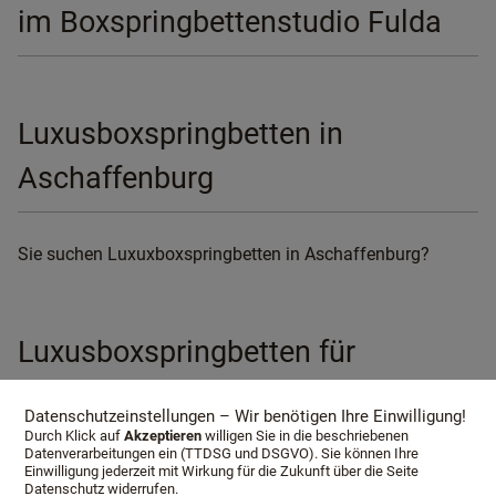
im Boxspringbettenstudio Fulda
Luxusboxspringbetten in
Aschaffenburg
Sie suchen Luxuxboxspringbetten in Aschaffenburg?
Luxusboxspringbetten für
Aschaffenburg, King Size
Datenschutzeinstellungen – Wir benötigen Ihre Einwilligung!
Boxspringbetten
Durch Klick auf
Akzeptieren
willigen Sie in die beschriebenen
Datenverarbeitungen ein (TTDSG und DSGVO). Sie können Ihre
Einwilligung jederzeit mit Wirkung für die Zukunft über die Seite
Datenschutz widerrufen.