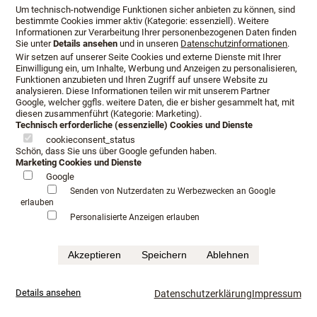
Um technisch-notwendige Funktionen sicher anbieten zu können, sind
bestimmte Cookies immer aktiv (Kategorie: essenziell). Weitere
Informationen zur Verarbeitung Ihrer personenbezogenen Daten finden
Sie unter
Details ansehen
und in unseren
Datenschutzinformationen
.
Wir setzen auf unserer Seite Cookies und externe Dienste mit Ihrer
Einwilligung ein, um Inhalte, Werbung und Anzeigen zu personalisieren,
Funktionen anzubieten und Ihren Zugriff auf unsere Website zu
analysieren. Diese Informationen teilen wir mit unserem Partner
Google, welcher ggfls. weitere Daten, die er bisher gesammelt hat, mit
diesen zusammenführt (Kategorie: Marketing).
Technisch erforderliche (essenzielle) Cookies und Dienste
cookieconsent_status
Schön, dass Sie uns über Google gefunden haben.
Marketing Cookies und Dienste
Google
Öffnungszeiten
Anfahrt
Beratungstermin
Senden von Nutzerdaten zu Werbezwecken an Google
erlauben
Serviceangebot
Infopaket
Personalisierte Anzeigen erlauben
Impressum
Datenschutz
AGB
Akzeptieren
Speichern
Ablehnen
©Schlafkultur Lang All rights reserved.
Häufig gesucht:
Boxspringbetten Testen
Luxushotel schlafen
mehr...
Details ansehen
Datenschutzerklärung
Impressum
Luxusbetten im Fachhandel
Kaufkriterium für Boxspringbett