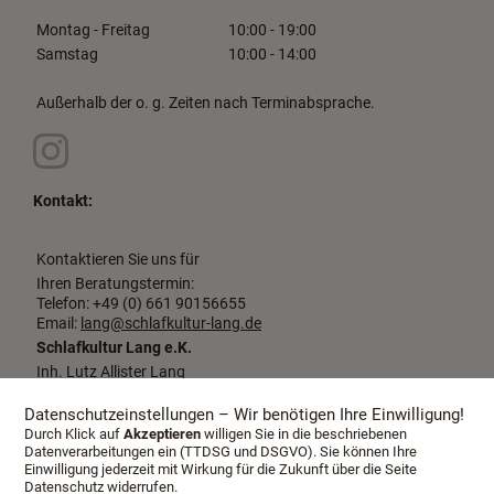
Montag - Freitag
10:00 - 19:00
Samstag
10:00 - 14:00
Außerhalb der o. g. Zeiten nach Terminabsprache.
Kontakt:
Kontaktieren Sie uns für
Ihren Beratungstermin:
Telefon: +49 (0) 661 90156655
Email:
lang@schlafkultur-lang.de
Schlafkultur Lang e.K.
Inh. Lutz Allister Lang
Dalbergstraße 2-4
36037 Fulda
Datenschutzeinstellungen – Wir benötigen Ihre Einwilligung!
Durch Klick auf
Akzeptieren
willigen Sie in die beschriebenen
Datenverarbeitungen ein (TTDSG und DSGVO). Sie können Ihre
Einwilligung jederzeit mit Wirkung für die Zukunft über die Seite
Datenschutz widerrufen.