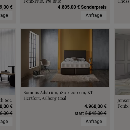
FenixPlus, 478 Blue
Chess,
9,00 €
4.805,00 € Sonderpreis
rage
Anfrage
Somnus Adstrum, 180 x 200 cm, KT
Hertfort, Aalborg Coal
th 602
Jensen
Fenix 
0,00 €
4.960,00 €
8,00 €
statt
5.845,00 €
rage
Anfrage