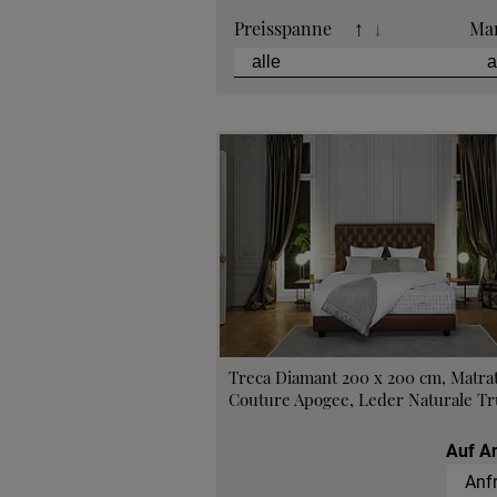
Preisspanne
Ma
↑
↓
Treca Diamant 200 x 200 cm, Matra
Couture Apogee, Leder Naturale Tru
Auf A
Anf