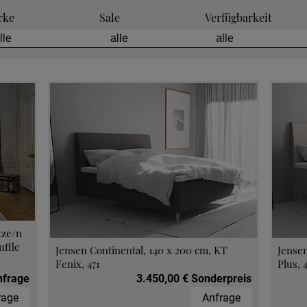
rke
Sale
Verfügbarkeit
tze/n
ffle
Jensen Continental, 140 x 200 cm, KT
Jensen
Fenix, 471
Plus, 
nfrage
3.450,00 € Sonderpreis
rage
Anfrage