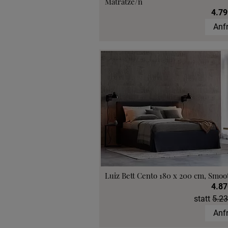
Matratze/n
4.79
Anf
Luiz Bett Cento 180 x 200 cm, Smoo
4.87
statt
5.23
Anf