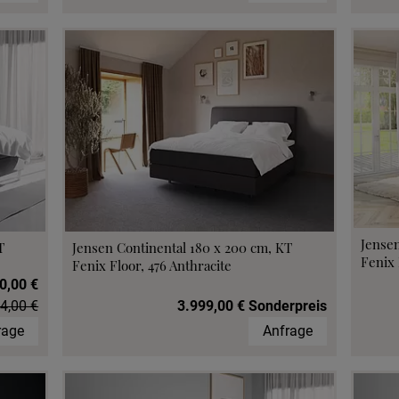
Jensen
T
Jensen Continental 180 x 200 cm, KT
Fenix 
Fenix Floor, 476 Anthracite
0,00 €
4,00 €
3.999,00 € Sonderpreis
rage
Anfrage