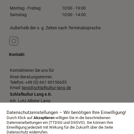
Montag - Freitag
10:00 - 19:00
Samstag
10:00 - 14:00
Außerhalb der o. g. Zeiten nach Terminabsprache.
Kontakt:
Kontaktieren Sie uns für
Ihren Beratungstermin:
Telefon: +49 (0) 661 90156655
Email:
lang@schlafkultur-lang.de
Schlafkultur Lang e.K.
Inh. Lutz Allister Lang
Dalbergstraße 2-4
36037 Fulda
Datenschutzeinstellungen – Wir benötigen Ihre Einwilligung!
Durch Klick auf
Akzeptieren
willigen Sie in die beschriebenen
Datenverarbeitungen ein (TTDSG und DSGVO). Sie können Ihre
Einwilligung jederzeit mit Wirkung für die Zukunft über die Seite
Datenschutz widerrufen.