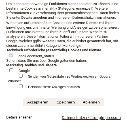
Um technisch-notwendige Funktionen sicher anbieten zu können, sind
bestimmte Cookies immer aktiv (Kategorie: essenziell). Weitere
Informationen zur Verarbeitung Ihrer personenbezogenen Daten finden
Sie unter
Details ansehen
und in unseren
Datenschutzinformationen
.
Wir setzen auf unserer Seite Cookies und externe Dienste mit Ihrer
Einwilligung ein, um Inhalte, Werbung und Anzeigen zu personalisieren,
Funktionen anzubieten und Ihren Zugriff auf unsere Website zu
analysieren. Diese Informationen teilen wir mit unserem Partner
Google, welcher ggfls. weitere Daten, die er bisher gesammelt hat, mit
diesen zusammenführt (Kategorie: Marketing).
Technisch erforderliche (essenzielle) Cookies und Dienste
cookieconsent_status
Schön, dass Sie uns über Google gefunden haben.
Marketing Cookies und Dienste
Google
Öffnungszeiten
Anfahrt
Beratungstermin
Senden von Nutzerdaten zu Werbezwecken an Google
erlauben
Serviceangebot
Infopaket
Personalisierte Anzeigen erlauben
Impressum
Datenschutz
AGB
Akzeptieren
Speichern
Ablehnen
©Schlafkultur Lang All rights reserved.
Häufig gesucht:
Boxspringbetten Testen
Luxushotel schlafen
mehr...
Details ansehen
Datenschutzerklärung
Impressum
Luxusbetten im Fachhandel
Kaufkriterium für Boxspringbett