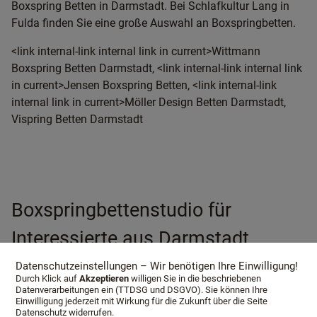
Boxspring Betten in Darmstadt. Bei Schlafkultur Lang in
Fulda finden Sie eine große Auswahl an Boxspringbetten.
<link internal-link internal link in current>Wittmann
Boxspring Betten Darmstadt, <link internal-link internal link
in current>Jensen Boxspring Betten, <link internal-link
internal link in current>Möller Design Betten Darmstadt,
Vispring Betten Darmstadt
Boxspringbettenstudio für
Interessierte aus Darmstadt
Datenschutzeinstellungen – Wir benötigen Ihre Einwilligung!
Durch Klick auf
Akzeptieren
willigen Sie in die beschriebenen
Datenverarbeitungen ein (TTDSG und DSGVO). Sie können Ihre
Einwilligung jederzeit mit Wirkung für die Zukunft über die Seite
Boxspringbettenstudio für
Datenschutz widerrufen.