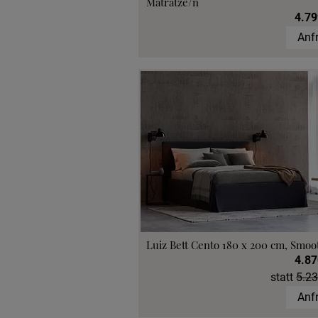
Matratze/n
4.79
Anf
Luiz Bett Cento 180 x 200 cm, Smoo
4.87
statt
5.23
Anf