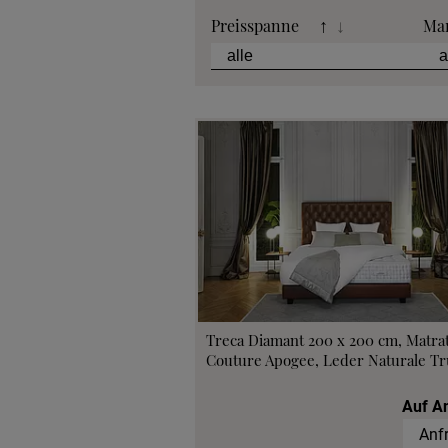
Preisspanne
Ma
↑
↓
Treca Diamant 200 x 200 cm, Matra
Couture Apogee, Leder Naturale Tru
Auf A
Anf