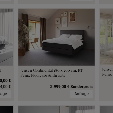
Jensen
T
Jensen Continental 180 x 200 cm, KT
Fenix 
Fenix Floor, 476 Anthracite
0,00 €
4,00 €
3.999,00 € Sonderpreis
rage
Anfrage