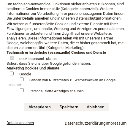
Um technisch-notwendige Funktionen sicher anbieten zu können, sind
bestimmte Cookies immer aktiv (Kategorie: essenziell). Weitere
Informationen zur Verarbeitung Ihrer personenbezogenen Daten finden
Sie unter
Details ansehen
und in unseren
Datenschutzinformationen
.
Wir setzen auf unserer Seite Cookies und externe Dienste mit Ihrer
Einwilligung ein, um Inhalte, Werbung und Anzeigen zu personalisieren,
Funktionen anzubieten und Ihren Zugriff auf unsere Website zu
analysieren. Diese Informationen teilen wir mit unserem Partner
Google, welcher ggfls. weitere Daten, die er bisher gesammelt hat, mit
diesen zusammenführt (Kategorie: Marketing).
Technisch erforderliche (essenzielle) Cookies und Dienste
cookieconsent_status
Schön, dass Sie uns über Google gefunden haben.
Marketing Cookies und Dienste
Google
Öffnungszeiten
Anfahrt
Beratungstermin
Senden von Nutzerdaten zu Werbezwecken an Google
erlauben
Serviceangebot
Infopaket
Personalisierte Anzeigen erlauben
Impressum
Datenschutz
AGB
Akzeptieren
Speichern
Ablehnen
©Schlafkultur Lang All rights reserved.
Häufig gesucht:
Boxspringbetten Testen
Luxushotel schlafen
mehr...
Details ansehen
Datenschutzerklärung
Impressum
Luxusbetten im Fachhandel
Kaufkriterium für Boxspringbett