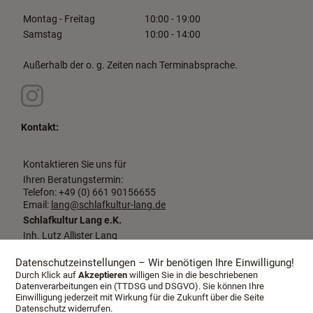
Montag - Freitag
10:00 - 19:00
Samstag
10:00 - 14:00
Außerhalb der o. g. Zeiten nach Terminabsprache.
Kontakt:
Kontaktieren Sie uns für
Ihren Beratungstermin:
Telefon: +49 (0) 661 90156655
Email:
lang@schlafkultur-lang.de
Schlafkultur Lang e.K.
Inh. Lutz Allister Lang
Dalbergstraße 2-4
36037 Fulda
Datenschutzeinstellungen – Wir benötigen Ihre Einwilligung!
Durch Klick auf
Akzeptieren
willigen Sie in die beschriebenen
Datenverarbeitungen ein (TTDSG und DSGVO). Sie können Ihre
Einwilligung jederzeit mit Wirkung für die Zukunft über die Seite
Datenschutz widerrufen.