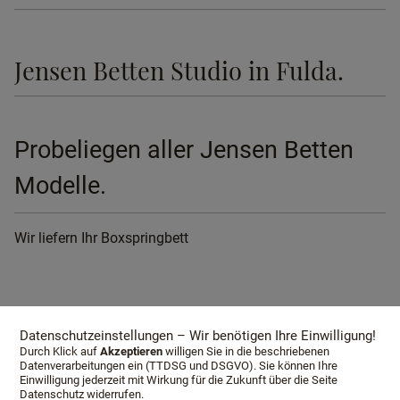
Jensen Betten Studio in Fulda.
Probeliegen aller Jensen Betten
Modelle.
Wir liefern Ihr Boxspringbett
Jensen Betten Fulda
Datenschutzeinstellungen – Wir benötigen Ihre Einwilligung!
Durch Klick auf
Akzeptieren
willigen Sie in die beschriebenen
Datenverarbeitungen ein (TTDSG und DSGVO). Sie können Ihre
Weitere Informationen finden Sie unter:
Einwilligung jederzeit mit Wirkung für die Zukunft über die Seite
Datenschutz widerrufen.