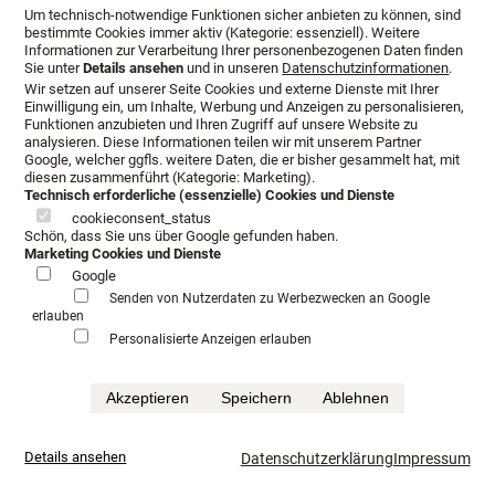
Um technisch-notwendige Funktionen sicher anbieten zu können, sind
<link internal-link internal link in current>Jensen Betten
bestimmte Cookies immer aktiv (Kategorie: essenziell). Weitere
Fulda
Informationen zur Verarbeitung Ihrer personenbezogenen Daten finden
Sie unter
Details ansehen
und in unseren
Datenschutzinformationen
.
Wir setzen auf unserer Seite Cookies und externe Dienste mit Ihrer
Einwilligung ein, um Inhalte, Werbung und Anzeigen zu personalisieren,
Funktionen anzubieten und Ihren Zugriff auf unsere Website zu
Den Zeitpunkt der Beratung
analysieren. Diese Informationen teilen wir mit unserem Partner
Google, welcher ggfls. weitere Daten, die er bisher gesammelt hat, mit
bestimmen Sie.
diesen zusammenführt (Kategorie: Marketing).
Technisch erforderliche (essenzielle) Cookies und Dienste
cookieconsent_status
Schön, dass Sie uns über Google gefunden haben.
Marketing Cookies und Dienste
Herr Lang und Frau Wosmüller widmen sich auf Wunsch
Google
persönlich Ihrem neuen Möbelstück.
Senden von Nutzerdaten zu Werbezwecken an Google
erlauben
Mit Erfahrung und ganz besonderem Engagement entsteht
Personalisierte Anzeigen erlauben
ein Bett, welches Ihren persönlichen gehobenen
Ansprüchen gerecht wird.
Akzeptieren
Speichern
Ablehnen
Qualität, bei der Auswahl der Materialien bedeutet auch
den richtigen und sinnvollen Einsatz des Naturmaterials
Details ansehen
Datenschutzerklärung
Impressum
wie z.B. Wolle, Seide oder Rosshaar.