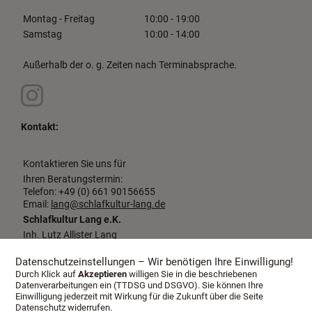
Montag - Freitag
10:00 - 19:00
Samstag
10:00 - 14:00
Außerhalb der o. g. Zeiten nach Terminabsprache.
Kontakt:
Kontaktieren Sie uns für
Ihren Beratungstermin:
Telefon: +49 (0) 661 90156655
Email:
lang@schlafkultur-lang.de
Schlafkultur Lang e.K.
Inh. Lutz Allister Lang
Dalbergstraße 2-4
36037 Fulda
Datenschutzeinstellungen – Wir benötigen Ihre Einwilligung!
Durch Klick auf
Akzeptieren
willigen Sie in die beschriebenen
Datenverarbeitungen ein (TTDSG und DSGVO). Sie können Ihre
Einwilligung jederzeit mit Wirkung für die Zukunft über die Seite
Datenschutz widerrufen.