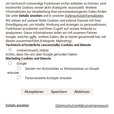
Um technisch-notwendige Funktionen sicher anbieten zu können, sind
bestimmte Cookies immer aktiv (Kategorie: essenziell). Weitere
Informationen zur Verarbeitung Ihrer personenbezogenen Daten finden
Sie unter
Details ansehen
und in unseren
Datenschutzinformationen
.
Wir setzen auf unserer Seite Cookies und externe Dienste mit Ihrer
Einwilligung ein, um Inhalte, Werbung und Anzeigen zu personalisieren,
Funktionen anzubieten und Ihren Zugriff auf unsere Website zu
analysieren. Diese Informationen teilen wir mit unserem Partner
Google, welcher ggfls. weitere Daten, die er bisher gesammelt hat, mit
diesen zusammenführt (Kategorie: Marketing).
Technisch erforderliche (essenzielle) Cookies und Dienste
cookieconsent_status
Schön, dass Sie uns über Google gefunden haben.
Marketing Cookies und Dienste
Google
Öffnungszeiten
Anfahrt
Beratungstermin
Senden von Nutzerdaten zu Werbezwecken an Google
erlauben
Serviceangebot
Infopaket
Personalisierte Anzeigen erlauben
Impressum
Datenschutz
AGB
Akzeptieren
Speichern
Ablehnen
©Schlafkultur Lang All rights reserved.
Häufig gesucht:
Boxspringbetten Testen
Luxushotel schlafen
mehr...
Details ansehen
Datenschutzerklärung
Impressum
Luxusbetten im Fachhandel
Kaufkriterium für Boxspringbett