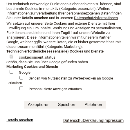
Um technisch-notwendige Funktionen sicher anbieten zu können, sind
Schlafkultur Lang Langlebigkeit. Dieser Anspruch wird mit
bestimmte Cookies immer aktiv (Kategorie: essenziell). Weitere
den Boxspringbetten von Schlafkultur Lang mehrfach
Informationen zur Verarbeitung Ihrer personenbezogenen Daten finden
Sie unter
Details ansehen
und in unseren
Datenschutzinformationen
.
erfüllt. Die Boxspring-Betten von Schlafkultur versprechen
Wir setzen auf unserer Seite Cookies und externe Dienste mit Ihrer
einen wunderbaren Schlaf für viele Jahre, vor allem wenn
Einwilligung ein, um Inhalte, Werbung und Anzeigen zu personalisieren,
man weiß, dass jede Taschenfederkernmatratze einzeln
Funktionen anzubieten und Ihren Zugriff auf unsere Website zu
analysieren. Diese Informationen teilen wir mit unserem Partner
und in Handarbeit in Österreich und Deutschland gefertigt
Google, welcher ggfls. weitere Daten, die er bisher gesammelt hat, mit
wird.
diesen zusammenführt (Kategorie: Marketing).
Technisch erforderliche (essenzielle) Cookies und Dienste
cookieconsent_status
„Künstler ist jener Handwerker, der mit Geist und
Schön, dass Sie uns über Google gefunden haben.
Kunstfertigkeit arbeitet“ ist ein Zitat von Cesar-Pierre
Marketing Cookies und Dienste
Richelet.
Google
Senden von Nutzerdaten zu Werbezwecken an Google
Die Langlebigkeit zeigt sich in der Qualität der Gestaltung,
erlauben
Personalisierte Anzeigen erlauben
denn bestes Design ist ein weiterer Grant dafür. Die
Kollektionen der gepolsterten Kopfhäuptern und Rahmen
der Firma Schlafkultur macht bei genauer Betrachtung
Akzeptieren
Speichern
Ablehnen
deutlich, welches Können in jedem Detail steckt.
Details ansehen
Datenschutzerklärung
Impressum
Führende Architekten und Möbeldesigner, die ganz in der