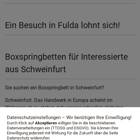
Ein Besuch in Fulda lohnt sich!
Boxspringbetten für Interessierte
aus Schweinfurt
Sie suchen ein Boxspringbett in Schweinfurt?
Schweinfurt. Das Handwerk in Europa scheint im
Widerspruch zu stehen mit unserer schnellen globalen
Welt. In Wahrheit ist das Gegenteil der Fall: Die zu schnelle
Datenschutzeinstellungen – Wir benötigen Ihre Einwilligung!
Lebensform scheint im Widerspruch zu unseren
Durch Klick auf
Akzeptieren
willigen Sie in die beschriebenen
Datenverarbeitungen ein (TTDSG und DSGVO). Sie können Ihre
Bedürfnissen und unserer Verantwortung gegenüber der
Einwilligung jederzeit mit Wirkung für die Zukunft über die Seite
Zukunft zu stehen. Nachhaltigkeit bedeutet für
Datenschutz widerrufen.