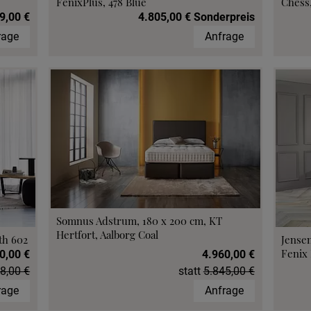
FenixPlus, 478 Blue
Chess,
9,00 €
4.805,00 € Sonderpreis
rage
Anfrage
Somnus Adstrum, 180 x 200 cm, KT
Hertfort, Aalborg Coal
th 602
Jensen
Fenix 
0,00 €
4.960,00 €
8,00 €
statt
5.845,00 €
rage
Anfrage