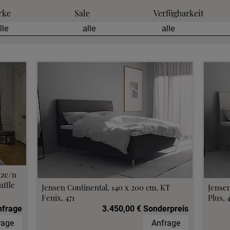
rke
Sale
Verfügbarkeit
tze/n
ffle
Jensen Continental, 140 x 200 cm, KT
Jensen
Fenix, 471
Plus, 
nfrage
3.450,00 € Sonderpreis
rage
Anfrage