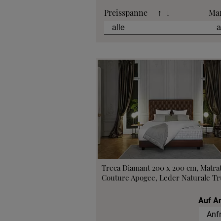
Preisspanne
Ma
↑
↓
Treca Diamant 200 x 200 cm, Matra
Couture Apogee, Leder Naturale Tru
Auf A
Anf