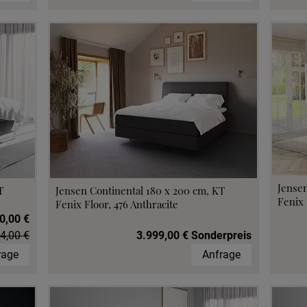
Jensen
T
Jensen Continental 180 x 200 cm, KT
Fenix 
Fenix Floor, 476 Anthracite
0,00 €
4,00 €
3.999,00 € Sonderpreis
rage
Anfrage