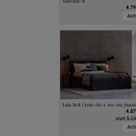
Matratze/n
4.79
Anf
Luiz Bett Cento 180 x 200 cm, Smoo
4.87
statt
5.23
Anf