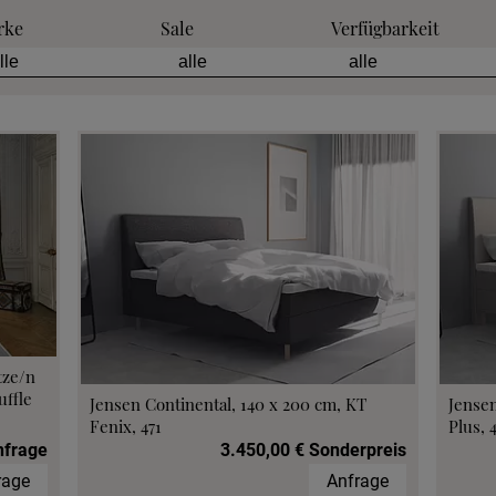
rke
Sale
Verfügbarkeit
tze/n
ffle
Jensen Continental, 140 x 200 cm, KT
Jensen
Fenix, 471
Plus, 
nfrage
3.450,00 € Sonderpreis
rage
Anfrage