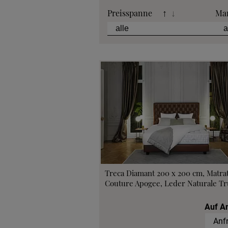
Preisspanne
Ma
↑
↓
Treca Diamant 200 x 200 cm, Matra
Couture Apogee, Leder Naturale Tru
Auf A
Anf