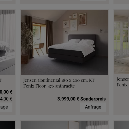
Jensen
T
Jensen Continental 180 x 200 cm, KT
Fenix 
Fenix Floor, 476 Anthracite
0,00 €
4,00 €
3.999,00 € Sonderpreis
rage
Anfrage