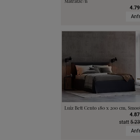
Matratze/n
4.79
Anf
Luiz Bett Cento 180 x 200 cm, Smoo
4.87
statt
5.23
Anf