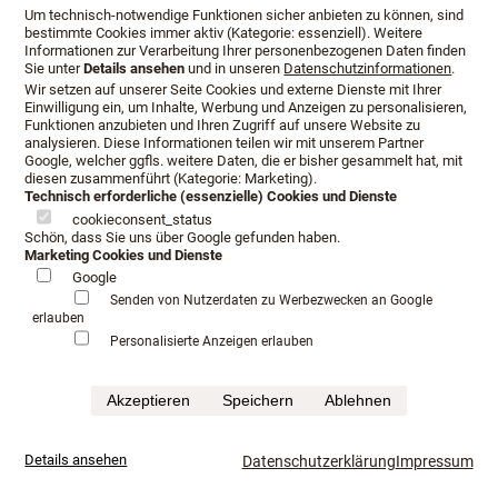
Um technisch-notwendige Funktionen sicher anbieten zu können, sind
bestimmte Cookies immer aktiv (Kategorie: essenziell). Weitere
Informationen zur Verarbeitung Ihrer personenbezogenen Daten finden
Sie unter
Details ansehen
und in unseren
Datenschutzinformationen
.
Wir setzen auf unserer Seite Cookies und externe Dienste mit Ihrer
Einwilligung ein, um Inhalte, Werbung und Anzeigen zu personalisieren,
Funktionen anzubieten und Ihren Zugriff auf unsere Website zu
analysieren. Diese Informationen teilen wir mit unserem Partner
Google, welcher ggfls. weitere Daten, die er bisher gesammelt hat, mit
diesen zusammenführt (Kategorie: Marketing).
Technisch erforderliche (essenzielle) Cookies und Dienste
cookieconsent_status
Schön, dass Sie uns über Google gefunden haben.
Marketing Cookies und Dienste
Google
Öffnungszeiten
Anfahrt
Beratungstermin
Senden von Nutzerdaten zu Werbezwecken an Google
erlauben
Serviceangebot
Infopaket
Personalisierte Anzeigen erlauben
Impressum
Datenschutz
AGB
Akzeptieren
Speichern
Ablehnen
©Schlafkultur Lang All rights reserved.
Häufig gesucht:
Boxspringbetten Testen
Luxushotel schlafen
mehr...
Details ansehen
Datenschutzerklärung
Impressum
Luxusbetten im Fachhandel
Kaufkriterium für Boxspringbett