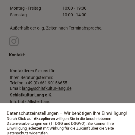
Montag - Freitag
10:00 - 19:00
Samstag
10:00 - 14:00
Außerhalb der o. g. Zeiten nach Terminabsprache.
Kontakt:
Kontaktieren Sie uns für
Ihren Beratungstermin:
Telefon: +49 (0) 661 90156655
Email:
lang@schlafkultur-lang.de
Schlafkultur Lang e.K.
Inh. Lutz Allister Lang
Dalbergstraße 2-4
36037 Fulda
Datenschutzeinstellungen – Wir benötigen Ihre Einwilligung!
Durch Klick auf
Akzeptieren
willigen Sie in die beschriebenen
Datenverarbeitungen ein (TTDSG und DSGVO). Sie können Ihre
Einwilligung jederzeit mit Wirkung für die Zukunft über die Seite
Datenschutz widerrufen.