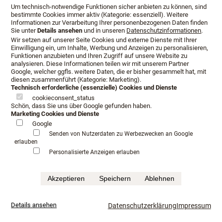
Um technisch-notwendige Funktionen sicher anbieten zu können, sind
bestimmte Cookies immer aktiv (Kategorie: essenziell). Weitere
Informationen zur Verarbeitung Ihrer personenbezogenen Daten finden
Sie unter
Details ansehen
und in unseren
Datenschutzinformationen
.
Öffnungszeiten:
Wir setzen auf unserer Seite Cookies und externe Dienste mit Ihrer
Einwilligung ein, um Inhalte, Werbung und Anzeigen zu personalisieren,
Funktionen anzubieten und Ihren Zugriff auf unsere Website zu
analysieren. Diese Informationen teilen wir mit unserem Partner
Montag - Freitag
10:00 - 19:00
Google, welcher ggfls. weitere Daten, die er bisher gesammelt hat, mit
Samstag
10:00 - 14:00
diesen zusammenführt (Kategorie: Marketing).
Technisch erforderliche (essenzielle) Cookies und Dienste
Außerhalb der o. g. Zeiten nach Terminabsprache.
cookieconsent_status
Schön, dass Sie uns über Google gefunden haben.
Marketing Cookies und Dienste
Google
Senden von Nutzerdaten zu Werbezwecken an Google
Kontakt:
erlauben
Personalisierte Anzeigen erlauben
Kontaktieren Sie uns für
Ihren Beratungstermin:
Akzeptieren
Speichern
Ablehnen
Telefon: +49 (0) 661 90156655
Email:
lang@schlafkultur-lang.de
Details ansehen
Datenschutzerklärung
Impressum
Schlafkultur Lang e.K.
Inh. Lutz Allister Lang