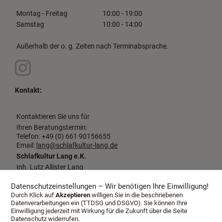
Montag - Freitag
10:00 - 19:00
Samstag
10:00 - 14:00
Außerhalb der o. g. Zeiten nach Terminabsprache.
Kontakt:
Kontaktieren Sie uns für
Ihren Beratungstermin:
Telefon: +49 (0) 661 90156655
Email:
lang@schlafkultur-lang.de
Schlafkultur Lang e.K.
Inh. Lutz Allister Lang
Dalbergstraße 2-4
36037 Fulda
Datenschutzeinstellungen – Wir benötigen Ihre Einwilligung!
Durch Klick auf
Akzeptieren
willigen Sie in die beschriebenen
Datenverarbeitungen ein (TTDSG und DSGVO). Sie können Ihre
Einwilligung jederzeit mit Wirkung für die Zukunft über die Seite
Datenschutz widerrufen.