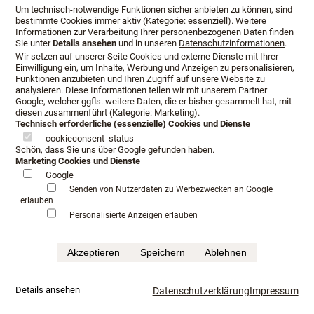
Um technisch-notwendige Funktionen sicher anbieten zu können, sind
bestimmte Cookies immer aktiv (Kategorie: essenziell). Weitere
Informationen zur Verarbeitung Ihrer personenbezogenen Daten finden
Sie unter
Details ansehen
und in unseren
Datenschutzinformationen
.
Wir setzen auf unserer Seite Cookies und externe Dienste mit Ihrer
Einwilligung ein, um Inhalte, Werbung und Anzeigen zu personalisieren,
Funktionen anzubieten und Ihren Zugriff auf unsere Website zu
analysieren. Diese Informationen teilen wir mit unserem Partner
Google, welcher ggfls. weitere Daten, die er bisher gesammelt hat, mit
diesen zusammenführt (Kategorie: Marketing).
Technisch erforderliche (essenzielle) Cookies und Dienste
cookieconsent_status
Schön, dass Sie uns über Google gefunden haben.
Marketing Cookies und Dienste
Google
Öffnungszeiten
Anfahrt
Beratungstermin
Senden von Nutzerdaten zu Werbezwecken an Google
erlauben
Serviceangebot
Infopaket
Personalisierte Anzeigen erlauben
Impressum
Datenschutz
AGB
Akzeptieren
Speichern
Ablehnen
©Schlafkultur Lang All rights reserved.
Häufig gesucht:
Boxspringbetten Testen
Luxushotel schlafen
mehr...
Details ansehen
Datenschutzerklärung
Impressum
Luxusbetten im Fachhandel
Kaufkriterium für Boxspringbett