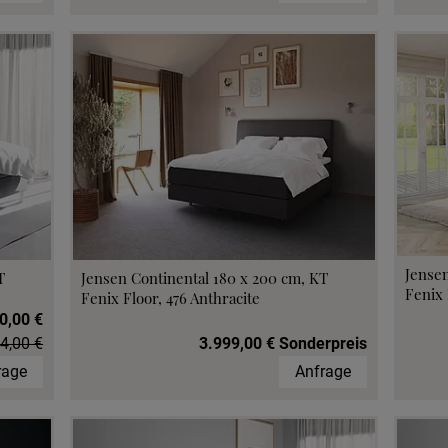
Jensen
T
Jensen Continental 180 x 200 cm, KT
Fenix 
Fenix Floor, 476 Anthracite
0,00 €
4,00 €
3.999,00 € Sonderpreis
rage
Anfrage