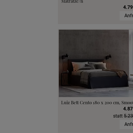
Matratze/n
4.79
Anf
Luiz Bett Cento 180 x 200 cm, Smoo
4.87
statt
5.23
Anf