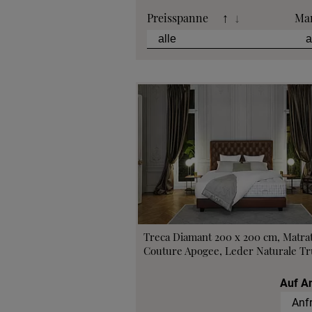
Preisspanne
Ma
↑
↓
Treca Diamant 200 x 200 cm, Matra
Couture Apogee, Leder Naturale Tru
Auf A
Anf