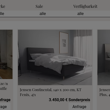
rke
Sale
Verfügbarkeit
tze/n
ffle
Jensen Continental, 140 x 200 cm, KT
Jensen
Fenix, 471
Plus, 
nfrage
3.450,00 € Sonderpreis
rage
Anfrage