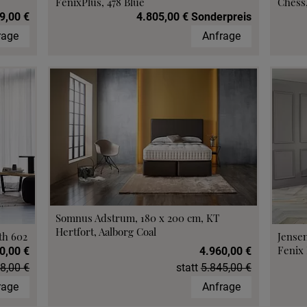
FenixPlus, 478 Blue
Chess,
9,00 €
4.805,00 € Sonderpreis
rage
Anfrage
Somnus Adstrum, 180 x 200 cm, KT
Hertfort, Aalborg Coal
th 602
Jensen
Fenix 
0,00 €
4.960,00 €
8,00 €
statt
5.845,00 €
rage
Anfrage