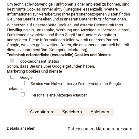
Um technisch-notwendige Funktionen sicher anbieten zu können, sind
bestimmte Cookies immer aktiv (Kategorie: essenziell). Weitere
Lieferung nach Remscheid
Informationen zur Verarbeitung Ihrer personenbezogenen Daten finden
Sie unter
Details ansehen
und in unseren
Datenschutzinformationen
.
Wir setzen auf unserer Seite Cookies und externe Dienste mit Ihrer
Einwilligung ein, um Inhalte, Werbung und Anzeigen zu personalisieren,
Funktionen anzubieten und Ihren Zugriff auf unsere Website zu
analysieren. Diese Informationen teilen wir mit unserem Partner
Made in Norwegen
Google, welcher ggfls. weitere Daten, die er bisher gesammelt hat, mit
diesen zusammenführt (Kategorie: Marketing).
Technisch erforderliche (essenzielle) Cookies und Dienste
cookieconsent_status
Jensen ist heute der führende Hersteller in Skandinavien.
Schön, dass Sie uns über Google gefunden haben.
Marketing Cookies und Dienste
Jensen Boxspringbetten sind dafür geschaffen, den Körper
Google
optimal zu unterstützen und perfekten Liegekomfort zu
Senden von Nutzerdaten zu Werbezwecken an Google
erlauben
bieten. Anstatt an alten Methoden und Materialien
Personalisierte Anzeigen erlauben
festzuhalten, ist Jensen kontinuierlich bestrebt, die beste
Lösung zu finden. Daher verwendet Jensen nur
Akzeptieren
Speichern
Ablehnen
hochwertige Materialien.
Das Streben nach optimalem Liegekomfort ist die
Details ansehen
Datenschutzerklärung
Impressum
Triebfeder für die Innovationen, denen Jensen seinen guten