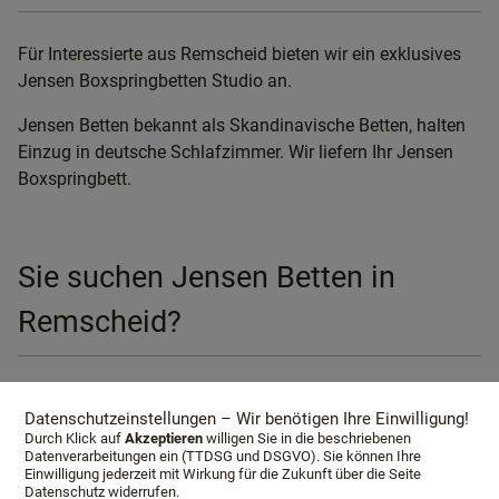
Für Interessierte aus Remscheid bieten wir ein exklusives
Jensen Boxspringbetten Studio an.
Jensen Betten bekannt als Skandinavische Betten, halten
Einzug in deutsche Schlafzimmer. Wir liefern Ihr Jensen
Boxspringbett.
Sie suchen Jensen Betten in
Remscheid?
Wir liefern Ihr Jensen Bett nach Remscheid.
Datenschutzeinstellungen – Wir benötigen Ihre Einwilligung!
Durch Klick auf
Akzeptieren
willigen Sie in die beschriebenen
Datenverarbeitungen ein (TTDSG und DSGVO). Sie können Ihre
Einwilligung jederzeit mit Wirkung für die Zukunft über die Seite
Boxspringbetten, Beratung,
Datenschutz widerrufen.