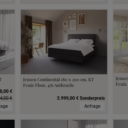
Jensen
T
Jensen Continental 180 x 200 cm, KT
Fenix 
Fenix Floor, 476 Anthracite
0,00 €
4,00 €
3.999,00 € Sonderpreis
rage
Anfrage