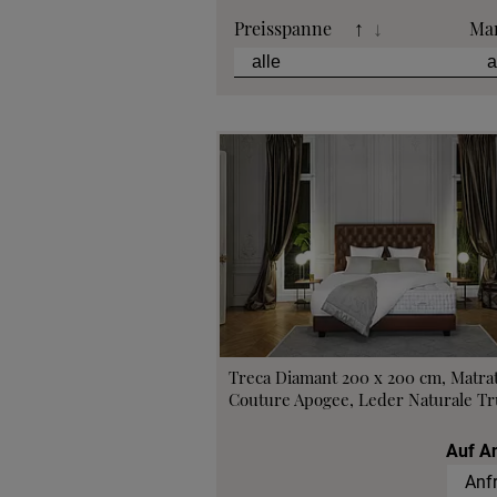
Preisspanne
Ma
↑
↓
Treca Diamant 200 x 200 cm, Matra
Couture Apogee, Leder Naturale Tru
Auf A
Anf