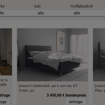
rke
Sale
Verfügbarkeit
tze/n
ffle
Jensen Continental, 140 x 200 cm, KT
Jensen
Fenix, 471
Plus, 
nfrage
3.450,00 € Sonderpreis
rage
Anfrage