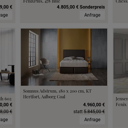
FenixPlus, 478 Blue
Chess,
9,00 €
4.805,00 € Sonderpreis
rage
Anfrage
Somnus Adstrum, 180 x 200 cm, KT
Hertfort, Aalborg Coal
th 602
Jensen
Fenix 
0,00 €
4.960,00 €
8,00 €
statt
5.845,00 €
rage
Anfrage