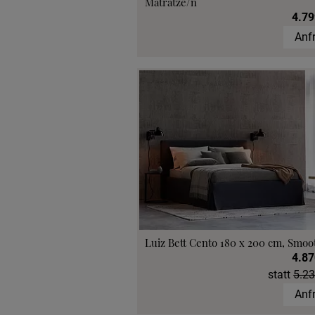
Matratze/n
4.79
Anf
Luiz Bett Cento 180 x 200 cm, Smoo
4.87
statt
5.23
Anf