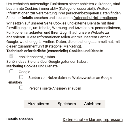
Um technisch-notwendige Funktionen sicher anbieten zu können, sind
bestimmte Cookies immer aktiv (Kategorie: essenziell). Weitere
Informationen zur Verarbeitung Ihrer personenbezogenen Daten finden
Sie unter
Details ansehen
und in unseren
Datenschutzinformationen
.
Wir setzen auf unserer Seite Cookies und externe Dienste mit Ihrer
Einwilligung ein, um Inhalte, Werbung und Anzeigen zu personalisieren,
Funktionen anzubieten und Ihren Zugriff auf unsere Website zu
analysieren. Diese Informationen teilen wir mit unserem Partner
Google, welcher ggfls. weitere Daten, die er bisher gesammelt hat, mit
diesen zusammenführt (Kategorie: Marketing).
Technisch erforderliche (essenzielle) Cookies und Dienste
cookieconsent_status
Schön, dass Sie uns über Google gefunden haben.
Marketing Cookies und Dienste
Google
Jensen Betten für Fulda
Senden von Nutzerdaten zu Werbezwecken an Google
erlauben
Personalisierte Anzeigen erlauben
Jensen Betten für Fulda finden Sie bei Schlafkultur Lang.
Akzeptieren
Speichern
Ablehnen
Details ansehen
Datenschutzerklärung
Impressum
Jensen Boxspringbetten für