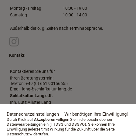
Montag - Freitag
10:00 - 19:00
Samstag
10:00 - 14:00
Außerhalb der o. g. Zeiten nach Terminabsprache.
Kontakt:
Kontaktieren Sie uns für
Ihren Beratungstermin:
Telefon: +49 (0) 661 90156655
Email:
lang@schlafkultur-lang.de
Schlafkultur Lang e.K.
Inh. Lutz Allister Lang
Dalbergstraße 2-4
36037 Fulda
Datenschutzeinstellungen – Wir benötigen Ihre Einwilligung!
Durch Klick auf
Akzeptieren
willigen Sie in die beschriebenen
Datenverarbeitungen ein (TTDSG und DSGVO). Sie können Ihre
Einwilligung jederzeit mit Wirkung für die Zukunft über die Seite
Datenschutz widerrufen.