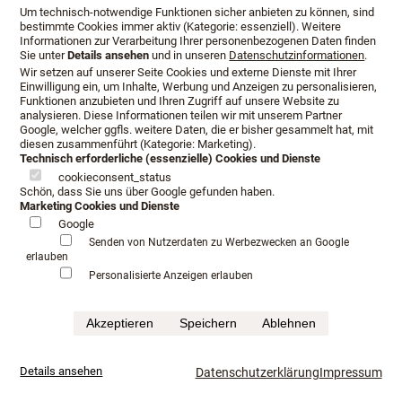
Um technisch-notwendige Funktionen sicher anbieten zu können, sind
bestimmte Cookies immer aktiv (Kategorie: essenziell). Weitere
Informationen zur Verarbeitung Ihrer personenbezogenen Daten finden
Sie unter
Details ansehen
und in unseren
Datenschutzinformationen
.
Wir setzen auf unserer Seite Cookies und externe Dienste mit Ihrer
Einwilligung ein, um Inhalte, Werbung und Anzeigen zu personalisieren,
Funktionen anzubieten und Ihren Zugriff auf unsere Website zu
analysieren. Diese Informationen teilen wir mit unserem Partner
Google, welcher ggfls. weitere Daten, die er bisher gesammelt hat, mit
diesen zusammenführt (Kategorie: Marketing).
Technisch erforderliche (essenzielle) Cookies und Dienste
cookieconsent_status
Schön, dass Sie uns über Google gefunden haben.
Marketing Cookies und Dienste
Google
Öffnungszeiten
Anfahrt
Beratungstermin
Senden von Nutzerdaten zu Werbezwecken an Google
erlauben
Serviceangebot
Infopaket
Personalisierte Anzeigen erlauben
Impressum
Datenschutz
AGB
Akzeptieren
Speichern
Ablehnen
©Schlafkultur Lang All rights reserved.
Häufig gesucht:
Boxspringbetten Testen
Luxushotel schlafen
mehr...
Details ansehen
Datenschutzerklärung
Impressum
Luxusbetten im Fachhandel
Kaufkriterium für Boxspringbett