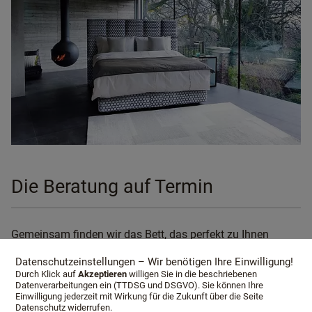
Die Beratung auf Termin
Gemeinsam finden wir das Bett, das perfekt zu Ihnen
passt.
Datenschutzeinstellungen – Wir benötigen Ihre Einwilligung!
Durch Klick auf
Akzeptieren
willigen Sie in die beschriebenen
Schlafkultur Lang wird mit Ihnen ein intensives
Datenverarbeitungen ein (TTDSG und DSGVO). Sie können Ihre
Vorgespräch führen. Durch die Schlafanalyse und
Einwilligung jederzeit mit Wirkung für die Zukunft über die Seite
Datenschutz widerrufen.