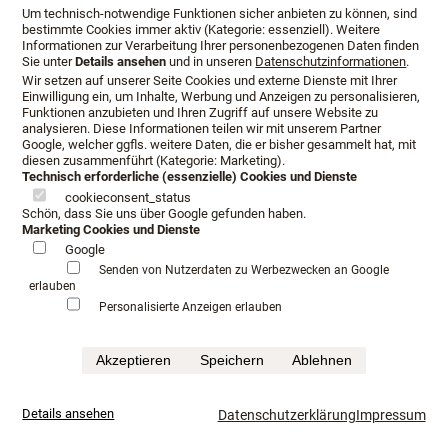
Körpervermessung möchten wir erreichen, das Beste Bett
Um technisch-notwendige Funktionen sicher anbieten zu können, sind
für Sie zu fertigen. Wir werden die Matratzen und Diwane
bestimmte Cookies immer aktiv (Kategorie: essenziell). Weitere
Informationen zur Verarbeitung Ihrer personenbezogenen Daten finden
für Sie fertigen lassen, dass diese die endgültige Größe,
Sie unter
Details ansehen
und in unseren
Datenschutzinformationen
.
Weichheit und Unterstützung für Ihren Körper bieten.
Wir setzen auf unserer Seite Cookies und externe Dienste mit Ihrer
Einwilligung ein, um Inhalte, Werbung und Anzeigen zu personalisieren,
Wir berücksichtigen nicht nur Ihr Gewicht und die
Funktionen anzubieten und Ihren Zugriff auf unsere Website zu
analysieren. Diese Informationen teilen wir mit unserem Partner
Körpergröße bei der Entscheidung wie groß Ihr Bett sein
Google, welcher ggfls. weitere Daten, die er bisher gesammelt hat, mit
muss, sondern ermitteln in jeder Hinsicht was das Wort
diesen zusammenführt (Kategorie: Marketing).
Technisch erforderliche (essenzielle) Cookies und Dienste
Komfort für Sie bedeutet.
cookieconsent_status
Schön, dass Sie uns über Google gefunden haben.
Eine Beratung auf ein Vi Spring Bett kann 2- 3 Stunden in
Marketing Cookies und Dienste
Anspruch nehmen, daher finden Beratungen nur auf Termin
Google
statt.
Senden von Nutzerdaten zu Werbezwecken an Google
erlauben
Personalisierte Anzeigen erlauben
Sie sagen uns im Anschluss ob es sich für Sie gelohnt hat.
Akzeptieren
Speichern
Ablehnen
Details ansehen
Datenschutzerklärung
Impressum
Öffnungszeiten: