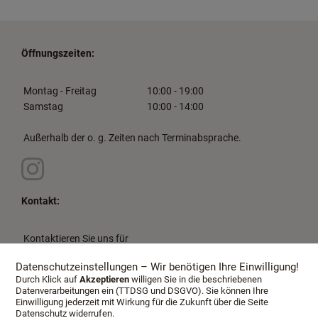
Öffnungszeiten:
Montag - Freitag
10:00 - 19:00
Samstag
10:00 - 14:00
Außerhalb der o. g. Zeiten nach Terminabsprache.
Kontakt:
Kontaktieren Sie uns für
Ihren Beratungstermin:
Datenschutzeinstellungen – Wir benötigen Ihre Einwilligung!
Telefon: +49 (0) 661 90156655
Durch Klick auf
Akzeptieren
willigen Sie in die beschriebenen
Email:
lang@schlafkultur-lang.de
Datenverarbeitungen ein (TTDSG und DSGVO). Sie können Ihre
Schlafkultur Lang e.K.
Einwilligung jederzeit mit Wirkung für die Zukunft über die Seite
Inh. Lutz Allister Lang
Datenschutz widerrufen.