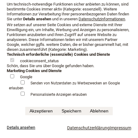
Dalbergstraße 2-4
Um technisch-notwendige Funktionen sicher anbieten zu können, sind
36037 Fulda
bestimmte Cookies immer aktiv (Kategorie: essenziell). Weitere
Informationen zur Verarbeitung Ihrer personenbezogenen Daten finden
Sie unter
Details ansehen
und in unseren
Datenschutzinformationen
.
Wir setzen auf unserer Seite Cookies und externe Dienste mit Ihrer
Einwilligung ein, um Inhalte, Werbung und Anzeigen zu personalisieren,
Funktionen anzubieten und Ihren Zugriff auf unsere Website zu
analysieren. Diese Informationen teilen wir mit unserem Partner
Google, welcher ggfls. weitere Daten, die er bisher gesammelt hat, mit
diesen zusammenführt (Kategorie: Marketing).
Technisch erforderliche (essenzielle) Cookies und Dienste
cookieconsent_status
Schön, dass Sie uns über Google gefunden haben.
Marketing Cookies und Dienste
Google
Senden von Nutzerdaten zu Werbezwecken an Google
erlauben
Personalisierte Anzeigen erlauben
Akzeptieren
Speichern
Ablehnen
Öffnungszeiten
Anfahrt
Beratungstermin
Serviceangebot
Infopaket
Details ansehen
Datenschutzerklärung
Impressum
Impressum
Datenschutz
AGB