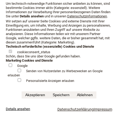
Um technisch-notwendige Funktionen sicher anbieten zu können, sind
bestimmte Cookies immer aktiv (Kategorie: essenziell). Weitere
Informationen zur Verarbeitung Ihrer personenbezogenen Daten finden
Sie unter
Details ansehen
und in unseren
Datenschutzinformationen
.
Wir setzen auf unserer Seite Cookies und externe Dienste mit Ihrer
Einwilligung ein, um Inhalte, Werbung und Anzeigen zu personalisieren,
Funktionen anzubieten und Ihren Zugriff auf unsere Website zu
analysieren. Diese Informationen teilen wir mit unserem Partner
Google, welcher ggfls. weitere Daten, die er bisher gesammelt hat, mit
diesen zusammenführt (Kategorie: Marketing).
Technisch erforderliche (essenzielle) Cookies und Dienste
cookieconsent_status
Guter Schlaf ist Maßarbeit.
Schön, dass Sie uns über Google gefunden haben.
Marketing Cookies und Dienste
Größe, Gewicht, Körperbau, Schlafgewohnheiten... Jeder
Google
Mensch ist anderes.
Senden von Nutzerdaten zu Werbezwecken an Google
erlauben
Personalisierte Anzeigen erlauben
Das Ergebnis ist ein Bettsystem, das genau der jeweiligen
Person und ihren Schlafgewohnheiten entspricht.
Akzeptieren
Speichern
Ablehnen
Details ansehen
Datenschutzerklärung
Impressum