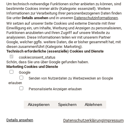
Um technisch-notwendige Funktionen sicher anbieten zu können, sind
bestimmte Cookies immer aktiv (Kategorie: essenziell). Weitere
Den Zeitpunkt der Beratung
Informationen zur Verarbeitung Ihrer personenbezogenen Daten finden
Sie unter
Details ansehen
und in unseren
Datenschutzinformationen
.
bestimmen Sie.
Wir setzen auf unserer Seite Cookies und externe Dienste mit Ihrer
Einwilligung ein, um Inhalte, Werbung und Anzeigen zu personalisieren,
Funktionen anzubieten und Ihren Zugriff auf unsere Website zu
analysieren. Diese Informationen teilen wir mit unserem Partner
Google, welcher ggfls. weitere Daten, die er bisher gesammelt hat, mit
Herr Lang und Frau Wosmüller witmen sich auf Wunsch
diesen zusammenführt (Kategorie: Marketing).
persönlch Ihrem neuen Möbelstück.
Technisch erforderliche (essenzielle) Cookies und Dienste
cookieconsent_status
Schön, dass Sie uns über Google gefunden haben.
Mit Erfahrung und ganz besonderm Engagement entsteht
Marketing Cookies und Dienste
ein Bett, welches Ihren persönlichen, gehobenen
Google
Ansprüchen gerecht wird.
Senden von Nutzerdaten zu Werbezwecken an Google
erlauben
Qualität, bei der Auswahl der Materalien bedeutet auch
Personalisierte Anzeigen erlauben
den richtigen und sinnvollen Einsatz des Naturmaterials
wie z.B. Wolle, Seide oder Rosshaar.
Akzeptieren
Speichern
Ablehnen
Der Komfort entsteht schon beim einsteigen in Ihr Bett. Wir
messen die richtige Einstiegshöhe. Die Motorentechnologie
Details ansehen
Datenschutzerklärung
Impressum
fährt sie ruhig und geräuschlos in eine Relaxposition.