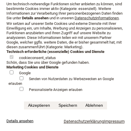
Um technisch-notwendige Funktionen sicher anbieten zu können, sind
bestimmte Cookies immer aktiv (Kategorie: essenziell). Weitere
Informationen zur Verarbeitung Ihrer personenbezogenen Daten finden
Sie unter
Details ansehen
und in unseren
Datenschutzinformationen
.
Wir setzen auf unserer Seite Cookies und externe Dienste mit Ihrer
Einwilligung ein, um Inhalte, Werbung und Anzeigen zu personalisieren,
Funktionen anzubieten und Ihren Zugriff auf unsere Website zu
analysieren. Diese Informationen teilen wir mit unserem Partner
Schlafkultur Lang hat Erfahrung
Google, welcher ggfls. weitere Daten, die er bisher gesammelt hat, mit
diesen zusammenführt (Kategorie: Marketing).
Technisch erforderliche (essenzielle) Cookies und Dienste
im Verkauf von Luxusbetten
cookieconsent_status
Schön, dass Sie uns über Google gefunden haben.
Marketing Cookies und Dienste
Google
Schlafkultur Lang berät Sie auf die entsprechenden
Senden von Nutzerdaten zu Werbezwecken an Google
Luxusbetten und stellt das passende System für Sie
erlauben
Personalisierte Anzeigen erlauben
zusammen. Nur ein Fachhändler mit Erfahrung weiß,
worauf es bei der Einzelabstimmung ankommt. Nach einer
Bedarfsanalyse und dem Probeliegen wird das Design
Akzeptieren
Speichern
Ablehnen
Ihres Luxusbettes bestimmt.
Details ansehen
Datenschutzerklärung
Impressum
Unsere Manufakturen stehen seit über 100 Jahren für
höchste Qualität rund um genussvolles Schlafen,