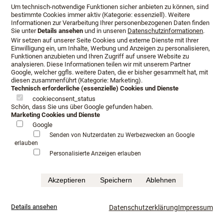
Um technisch-notwendige Funktionen sicher anbieten zu können, sind
bestimmte Cookies immer aktiv (Kategorie: essenziell). Weitere
Informationen zur Verarbeitung Ihrer personenbezogenen Daten finden
Den Zeitpunkt der Beratung
Sie unter
Details ansehen
und in unseren
Datenschutzinformationen
.
Wir setzen auf unserer Seite Cookies und externe Dienste mit Ihrer
Einwilligung ein, um Inhalte, Werbung und Anzeigen zu personalisieren,
bestimmen Sie.
Funktionen anzubieten und Ihren Zugriff auf unsere Website zu
analysieren. Diese Informationen teilen wir mit unserem Partner
Google, welcher ggfls. weitere Daten, die er bisher gesammelt hat, mit
diesen zusammenführt (Kategorie: Marketing).
Herr Lang und Frau Wosmüller widmen sich auf Wunsch
Technisch erforderliche (essenzielle) Cookies und Dienste
cookieconsent_status
persönlich Ihrem neuen Möbelstück.
Schön, dass Sie uns über Google gefunden haben.
Marketing Cookies und Dienste
Mit Erfahrung und ganz besonderem Engagement entsteht
Google
ein Bett, welches Ihren persönlichen gehobenen
Senden von Nutzerdaten zu Werbezwecken an Google
Ansprüchen gerecht wird.
erlauben
Personalisierte Anzeigen erlauben
Qualität, bei der Auswahl der Materialien bedeutet auch
den richtigen und sinnvollen Einsatz des Naturmaterials
Akzeptieren
Speichern
Ablehnen
wie z.B. Wolle, Seide oder Rosshaar.
Das Naturmaterial Seide kühlt Sie im Sommer und eine
Details ansehen
Datenschutzerklärung
Impressum
Auflage aus reinem Cashmere wärmt im Winter. Alternativ