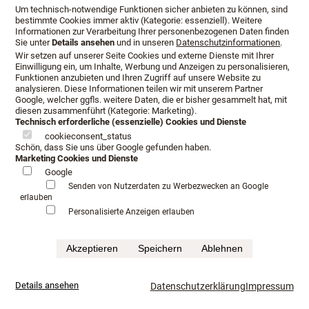
Um technisch-notwendige Funktionen sicher anbieten zu können, sind
bestimmte Cookies immer aktiv (Kategorie: essenziell). Weitere
Informationen zur Verarbeitung Ihrer personenbezogenen Daten finden
Sie unter
Details ansehen
und in unseren
Datenschutzinformationen
.
Wir setzen auf unserer Seite Cookies und externe Dienste mit Ihrer
Einwilligung ein, um Inhalte, Werbung und Anzeigen zu personalisieren,
Funktionen anzubieten und Ihren Zugriff auf unsere Website zu
analysieren. Diese Informationen teilen wir mit unserem Partner
Google, welcher ggfls. weitere Daten, die er bisher gesammelt hat, mit
diesen zusammenführt (Kategorie: Marketing).
Technisch erforderliche (essenzielle) Cookies und Dienste
cookieconsent_status
Guter Schlaf ist Maßarbeit.
Schön, dass Sie uns über Google gefunden haben.
Marketing Cookies und Dienste
Größe, Gewicht, Körperbau, Schlafgewohnheiten... Jeder
Google
Mensch ist anderes.
Senden von Nutzerdaten zu Werbezwecken an Google
erlauben
Personalisierte Anzeigen erlauben
Das Ergebnis ist ein Bettsystem, das genau der jeweiligen
Person und ihren Schlafgewohnheiten entspricht.
Akzeptieren
Speichern
Ablehnen
Details ansehen
Datenschutzerklärung
Impressum