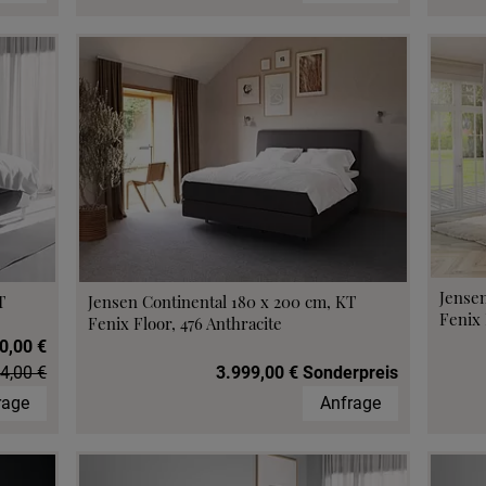
Jensen
T
Jensen Continental 180 x 200 cm, KT
Fenix 
Fenix Floor, 476 Anthracite
0,00 €
4,00 €
3.999,00 € Sonderpreis
rage
Anfrage