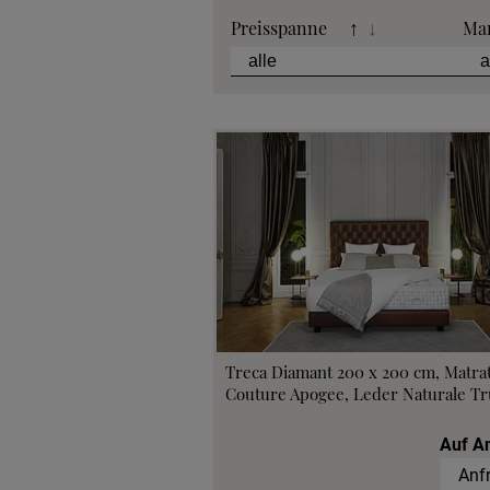
Preisspanne
Ma
↑
↓
Treca Diamant 200 x 200 cm, Matra
Couture Apogee, Leder Naturale Tru
Auf A
Anf