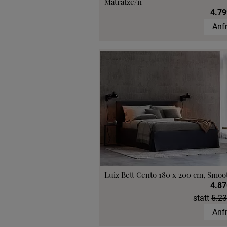
Matratze/n
4.79
Anf
Luiz Bett Cento 180 x 200 cm, Smoo
4.87
statt
5.23
Anf