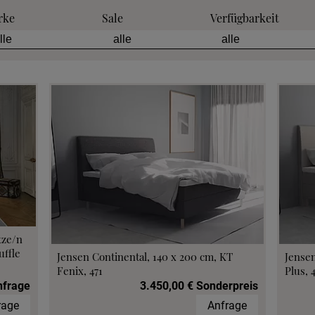
rke
Sale
Verfügbarkeit
tze/n
ffle
Jensen Continental, 140 x 200 cm, KT
Jensen
Fenix, 471
Plus, 
nfrage
3.450,00 € Sonderpreis
rage
Anfrage