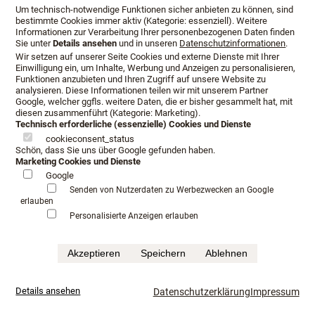
Um technisch-notwendige Funktionen sicher anbieten zu können, sind
bestimmte Cookies immer aktiv (Kategorie: essenziell). Weitere
Informationen zur Verarbeitung Ihrer personenbezogenen Daten finden
Sie unter
Details ansehen
und in unseren
Datenschutzinformationen
.
Wir setzen auf unserer Seite Cookies und externe Dienste mit Ihrer
Einwilligung ein, um Inhalte, Werbung und Anzeigen zu personalisieren,
Funktionen anzubieten und Ihren Zugriff auf unsere Website zu
analysieren. Diese Informationen teilen wir mit unserem Partner
Google, welcher ggfls. weitere Daten, die er bisher gesammelt hat, mit
diesen zusammenführt (Kategorie: Marketing).
Technisch erforderliche (essenzielle) Cookies und Dienste
cookieconsent_status
Vispring
Schön, dass Sie uns über Google gefunden haben.
Marketing Cookies und Dienste
Google
Senden von Nutzerdaten zu Werbezwecken an Google
erlauben
Personalisierte Anzeigen erlauben
Höchst komfortabel
Komfort hat viele Formen – die perfekte Stützung durch
Akzeptieren
Speichern
Ablehnen
speziell gefertigte und ausgewählte Federn, die Weichheit
der Füllungen von erstklassiger Qualität, wie z. B.
Details ansehen
Datenschutzerklärung
Impressum
Shetlandwolle, Seide, Kaschmir und der luxuriöse Bezug