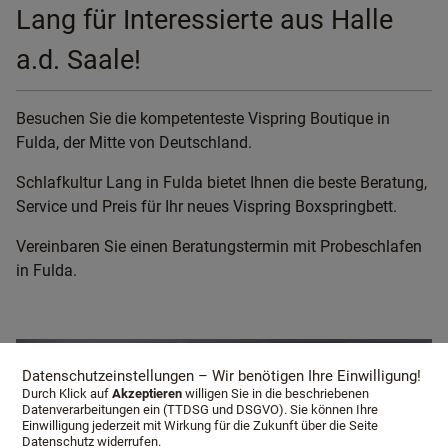
Lang für Interessierte aus Halle
a.d. Saale!
Besuchen Sie die kompetenteste Vispring Boutique in
Fulda, der Mitte von Deutschland.
Schlafkultur Lang in Fulda bietet Ihnen die beste Beratung,
Service und Preis für Ihr neues Vispring Boxspringbett.
Vereinbaren Sie einen Beratungstermin mit Probeschlafen
in Fulda.
Datenschutzeinstellungen – Wir benötigen Ihre Einwilligung!
Durch Klick auf
Akzeptieren
willigen Sie in die beschriebenen
Datenverarbeitungen ein (TTDSG und DSGVO). Sie können Ihre
Einwilligung jederzeit mit Wirkung für die Zukunft über die Seite
Datenschutz widerrufen.