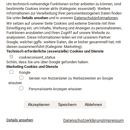
Um technisch-notwendige Funktionen sicher anbieten zu können, sind
2 Stunden.
bestimmte Cookies immer aktiv (Kategorie: essenziell). Weitere
Informationen zur Verarbeitung Ihrer personenbezogenen Daten finden
Sie unter
Details ansehen
und in unseren
Datenschutzinformationen
.
Wir setzen auf unserer Seite Cookies und externe Dienste mit Ihrer
Einwilligung ein, um Inhalte, Werbung und Anzeigen zu personalisieren,
Funktionen anzubieten und Ihren Zugriff auf unsere Website zu
analysieren. Diese Informationen teilen wir mit unserem Partner
Öffnungszeiten:
Google, welcher ggfls. weitere Daten, die er bisher gesammelt hat, mit
diesen zusammenführt (Kategorie: Marketing).
Technisch erforderliche (essenzielle) Cookies und Dienste
Montag - Freitag
10:00 - 19:00
cookieconsent_status
Schön, dass Sie uns über Google gefunden haben.
Samstag
10:00 - 14:00
Marketing Cookies und Dienste
Google
Außerhalb der o. g. Zeiten nach Terminabsprache.
Senden von Nutzerdaten zu Werbezwecken an Google
erlauben
Personalisierte Anzeigen erlauben
Kontakt:
Akzeptieren
Speichern
Ablehnen
Kontaktieren Sie uns für
Details ansehen
Datenschutzerklärung
Impressum
Ihren Beratungstermin:
Telefon: +49 (0) 661 90156655