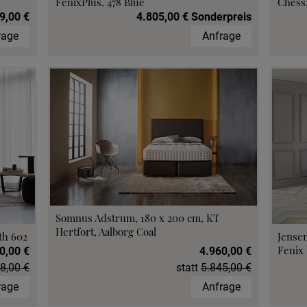
FenixPlus, 478 Blue
Chess,
9,00 €
4.805,00 € Sonderpreis
rage
Anfrage
Somnus Adstrum, 180 x 200 cm, KT
Hertfort, Aalborg Coal
th 602
Jensen
Fenix 
0,00 €
4.960,00 €
8,00 €
statt
5.845,00 €
rage
Anfrage