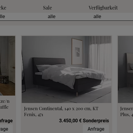
rke
Sale
Verfügbarkeit
tze/n
ffle
Jensen Continental, 140 x 200 cm, KT
Jensen
Fenix, 471
Plus, 
nfrage
3.450,00 € Sonderpreis
rage
Anfrage