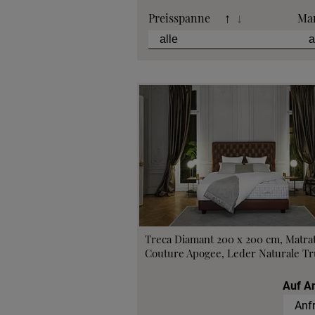
Preisspanne
Ma
↑
↓
Treca Diamant 200 x 200 cm, Matra
Couture Apogee, Leder Naturale Tru
Auf A
Anf