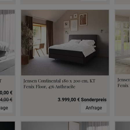
Jensen
T
Jensen Continental 180 x 200 cm, KT
Fenix 
Fenix Floor, 476 Anthracite
0,00 €
4,00 €
3.999,00 € Sonderpreis
rage
Anfrage