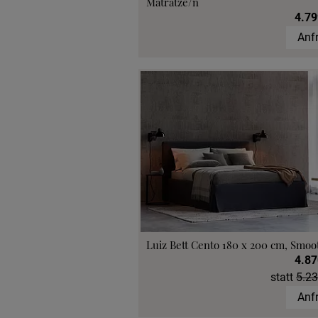
Matratze/n
4.79
Anf
Luiz Bett Cento 180 x 200 cm, Smoo
4.87
statt
5.23
Anf