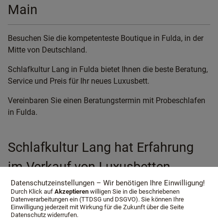
Main
Besuchen Sie die kompetenteste Boutique in Fulda, in der
Mitte von Deutschland.
Schlafkultur Lang in Fulda bietet Ihnen die beste Beratung,
Service und Preis für Ihr neues Luxusbett.
Vereinbaren Sie einen Beratungstermin mit Probeschlafen
in Fulda.
Schlafkultur Lang hat Erfahrung
im Verkauf von Luxusbetten
Datenschutzeinstellungen – Wir benötigen Ihre Einwilligung!
Durch Klick auf
Akzeptieren
willigen Sie in die beschriebenen
Datenverarbeitungen ein (TTDSG und DSGVO). Sie können Ihre
Schlafkultur
Einwilligung jederzeit mit Wirkung für die Zukunft über die Seite
Lang berät Sie
Datenschutz widerrufen.