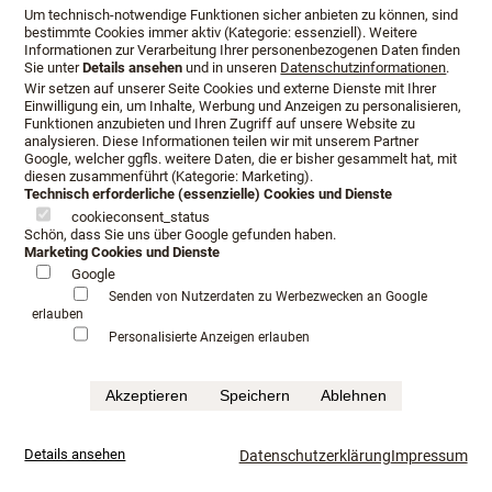
auf die
Um technisch-notwendige Funktionen sicher anbieten zu können, sind
bestimmte Cookies immer aktiv (Kategorie: essenziell). Weitere
Informationen zur Verarbeitung Ihrer personenbezogenen Daten finden
Sie unter
Details ansehen
und in unseren
Datenschutzinformationen
.
Wir setzen auf unserer Seite Cookies und externe Dienste mit Ihrer
Einwilligung ein, um Inhalte, Werbung und Anzeigen zu personalisieren,
Funktionen anzubieten und Ihren Zugriff auf unsere Website zu
analysieren. Diese Informationen teilen wir mit unserem Partner
entsprechenden Luxusbetten und stellt das passende
Google, welcher ggfls. weitere Daten, die er bisher gesammelt hat, mit
diesen zusammenführt (Kategorie: Marketing).
System für Sie zusammen. Nur ein Fachhändler mit
Technisch erforderliche (essenzielle) Cookies und Dienste
Erfahrung weiß, worauf es bei der Einzelabstimmung
cookieconsent_status
ankommt. Nach einer Bedarfsanalyse und dem
Schön, dass Sie uns über Google gefunden haben.
Marketing Cookies und Dienste
Probeliegen wird das Design Ihres Luxusbettes bestimmt.
Google
Senden von Nutzerdaten zu Werbezwecken an Google
Unsere Manufakturen stehen seit über 100 Jahren für
erlauben
höchste Qualität rund um genussvolles Schlafen,
Personalisierte Anzeigen erlauben
verwandeln Nächte in Träume und laden ein in eine
wertvolle, raffinierte Welt, in der die Ästhetik des
Akzeptieren
Speichern
Ablehnen
Schlafzimmers ganz neue Dimensionen erhält.
Unsere Traditionsmarken fertigen im Werk
Details ansehen
Datenschutzerklärung
Impressum
maßgeschneiderten Luxus und setzen dabei auf edle
Materialien, zeitlose Entwürfe, Spitzentechnologie und