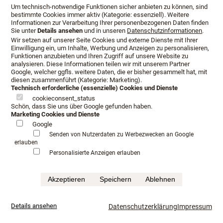
Um technisch-notwendige Funktionen sicher anbieten zu können, sind
Bedarfsanalyse und dem Probeliegen wird das Design
bestimmte Cookies immer aktiv (Kategorie: essenziell). Weitere
Ihres Luxusbettes bestimmt.
Informationen zur Verarbeitung Ihrer personenbezogenen Daten finden
Sie unter
Details ansehen
und in unseren
Datenschutzinformationen
.
Wir setzen auf unserer Seite Cookies und externe Dienste mit Ihrer
Unsere Manufakturen stehen seit über 100 Jahren für
Einwilligung ein, um Inhalte, Werbung und Anzeigen zu personalisieren,
höchste Qualität rund um genussvolles Schlafen,
Funktionen anzubieten und Ihren Zugriff auf unsere Website zu
analysieren. Diese Informationen teilen wir mit unserem Partner
verwandeln Nächte in Träume und laden ein in eine
Google, welcher ggfls. weitere Daten, die er bisher gesammelt hat, mit
wertvolle, raffinierte Welt, in der die Ästhetik des
diesen zusammenführt (Kategorie: Marketing).
Technisch erforderliche (essenzielle) Cookies und Dienste
Schlafzimmers ganz neue Dimensionen erhält.
cookieconsent_status
Unsere Traditionsmarken fertigen im Werk
Schön, dass Sie uns über Google gefunden haben.
maßgeschneiderten Luxus und setzen dabei auf edle
Marketing Cookies und Dienste
Materialien, zeitlose Entwürfe, Spitzentechnologie und
Google
Senden von Nutzerdaten zu Werbezwecken an Google
Handarbeit.
erlauben
Personalisierte Anzeigen erlauben
Lassen Sie sich bei dem Fachhändler Schlafkultur Lang
beraten. Nur eine kompetente und professionelle Beratung,
Akzeptieren
Speichern
Ablehnen
die auf den Bedarf jedes Einzelnen abgestimmt ist,
gewährt eine lange Zufriedenheit.
Details ansehen
Datenschutzerklärung
Impressum