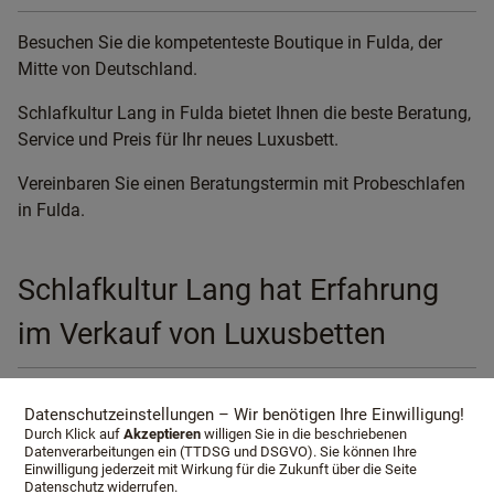
Besuchen Sie die kompetenteste Boutique in Fulda, der
Mitte von Deutschland.
Schlafkultur Lang in Fulda bietet Ihnen die beste Beratung,
Service und Preis für Ihr neues Luxusbett.
Vereinbaren Sie einen Beratungstermin mit Probeschlafen
in Fulda.
Schlafkultur Lang hat Erfahrung
im Verkauf von Luxusbetten
Schlafkultur Lang berät Sie auf die entsprechenden
Datenschutzeinstellungen – Wir benötigen Ihre Einwilligung!
Durch Klick auf
Akzeptieren
willigen Sie in die beschriebenen
Luxusbetten und stellt das passende System für Sie
Datenverarbeitungen ein (TTDSG und DSGVO). Sie können Ihre
zusammen. Nur ein Fachhändler mit Erfahrung weiß,
Einwilligung jederzeit mit Wirkung für die Zukunft über die Seite
Datenschutz widerrufen.
worauf es bei der Einzelabstimmung ankommt. Nach einer