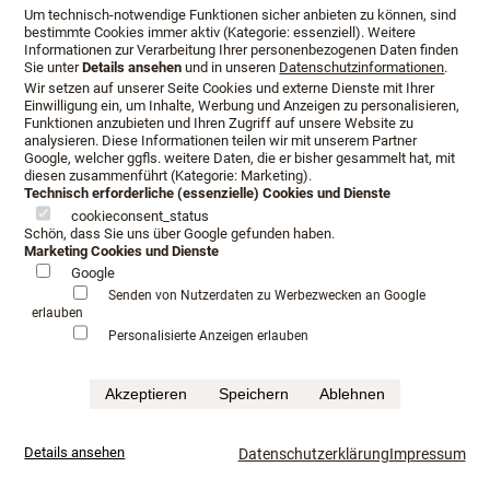
Um technisch-notwendige Funktionen sicher anbieten zu können, sind
bestimmte Cookies immer aktiv (Kategorie: essenziell). Weitere
Informationen zur Verarbeitung Ihrer personenbezogenen Daten finden
Sie unter
Details ansehen
und in unseren
Datenschutzinformationen
.
Wir setzen auf unserer Seite Cookies und externe Dienste mit Ihrer
Einwilligung ein, um Inhalte, Werbung und Anzeigen zu personalisieren,
Funktionen anzubieten und Ihren Zugriff auf unsere Website zu
analysieren. Diese Informationen teilen wir mit unserem Partner
Google, welcher ggfls. weitere Daten, die er bisher gesammelt hat, mit
diesen zusammenführt (Kategorie: Marketing).
Technisch erforderliche (essenzielle) Cookies und Dienste
cookieconsent_status
Schön, dass Sie uns über Google gefunden haben.
Marketing Cookies und Dienste
Google
Öffnungszeiten
Anfahrt
Beratungstermin
Senden von Nutzerdaten zu Werbezwecken an Google
erlauben
Serviceangebot
Infopaket
Personalisierte Anzeigen erlauben
Impressum
Datenschutz
AGB
Akzeptieren
Speichern
Ablehnen
©Schlafkultur Lang All rights reserved.
Häufig gesucht:
Boxspringbetten Testen
Luxushotel schlafen
mehr...
Details ansehen
Datenschutzerklärung
Impressum
Luxusbetten im Fachhandel
Kaufkriterium für Boxspringbett