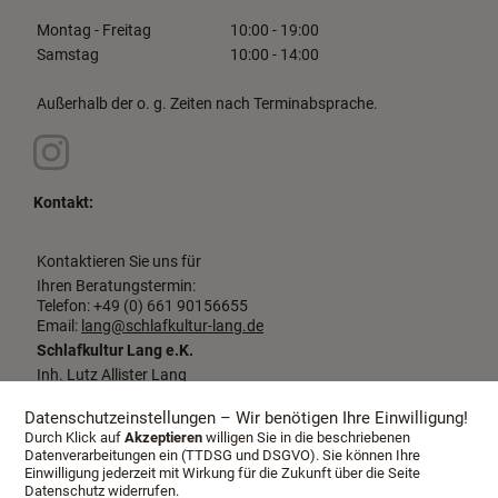
Montag - Freitag
10:00 - 19:00
Samstag
10:00 - 14:00
Außerhalb der o. g. Zeiten nach Terminabsprache.
Kontakt:
Kontaktieren Sie uns für
Ihren Beratungstermin:
Telefon: +49 (0) 661 90156655
Email:
lang@schlafkultur-lang.de
Schlafkultur Lang e.K.
Inh. Lutz Allister Lang
Dalbergstraße 2-4
36037 Fulda
Datenschutzeinstellungen – Wir benötigen Ihre Einwilligung!
Durch Klick auf
Akzeptieren
willigen Sie in die beschriebenen
Datenverarbeitungen ein (TTDSG und DSGVO). Sie können Ihre
Einwilligung jederzeit mit Wirkung für die Zukunft über die Seite
Datenschutz widerrufen.