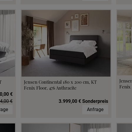
Jensen
T
Jensen Continental 180 x 200 cm, KT
Fenix 
Fenix Floor, 476 Anthracite
0,00 €
4,00 €
3.999,00 € Sonderpreis
rage
Anfrage