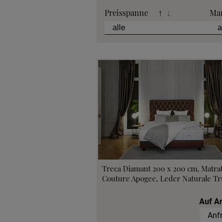
Preisspanne
Ma
↑
↓
Treca Diamant 200 x 200 cm, Matra
Couture Apogee, Leder Naturale Tru
Auf A
Anf