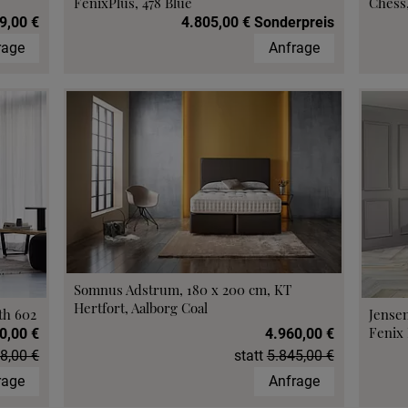
FenixPlus, 478 Blue
Chess,
9,00 €
4.805,00 € Sonderpreis
rage
Anfrage
Somnus Adstrum, 180 x 200 cm, KT
Hertfort, Aalborg Coal
th 602
Jensen
Fenix 
0,00 €
4.960,00 €
8,00 €
statt
5.845,00 €
rage
Anfrage