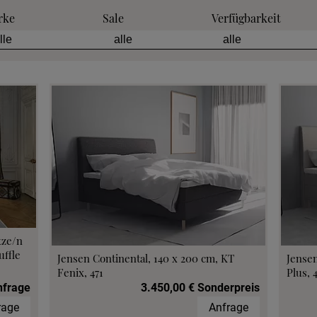
rke
Sale
Verfügbarkeit
tze/n
ffle
Jensen Continental, 140 x 200 cm, KT
Jensen
Fenix, 471
Plus, 
nfrage
3.450,00 € Sonderpreis
rage
Anfrage