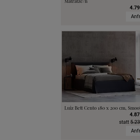
Matratze/n
4.79
Anf
Luiz Bett Cento 180 x 200 cm, Smoo
4.87
statt
5.23
Anf