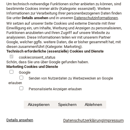
Um technisch-notwendige Funktionen sicher anbieten zu können, sind
bestimmte Cookies immer aktiv (Kategorie: essenziell). Weitere
Informationen zur Verarbeitung Ihrer personenbezogenen Daten finden
Sie unter
Details ansehen
und in unseren
Datenschutzinformationen
.
Wir setzen auf unserer Seite Cookies und externe Dienste mit Ihrer
Einwilligung ein, um Inhalte, Werbung und Anzeigen zu personalisieren,
Schlafkultur Lang hat Erfahrung
Funktionen anzubieten und Ihren Zugriff auf unsere Website zu
analysieren. Diese Informationen teilen wir mit unserem Partner
im Verkauf von Luxusbetten
Google, welcher ggfls. weitere Daten, die er bisher gesammelt hat, mit
diesen zusammenführt (Kategorie: Marketing).
Technisch erforderliche (essenzielle) Cookies und Dienste
cookieconsent_status
Schön, dass Sie uns über Google gefunden haben.
Schlafkultur
Marketing Cookies und Dienste
Lang berät Sie
Google
auf die
Senden von Nutzerdaten zu Werbezwecken an Google
erlauben
Personalisierte Anzeigen erlauben
Akzeptieren
Speichern
Ablehnen
entsprechenden Luxusbetten und stellt das passende
Details ansehen
Datenschutzerklärung
Impressum
System für Sie zusammen. Nur ein Fachhändler mit
Erfahrung weiß, worauf es bei der Einzelabstimmung