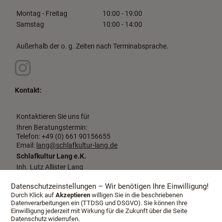
Montag - Freitag
10:00 - 19:00
Samstag
10:00 - 14:00
Außerhalb der o. g. Zeiten nach Terminabsprache.
Kontakt:
Kontaktieren Sie uns für
Ihren Beratungstermin:
Telefon: +49 (0) 661 90156655
Email:
lang@schlafkultur-lang.de
Schlafkultur Lang e.K.
Inh. Lutz Allister Lang
Dalbergstraße 2-4
36037 Fulda
Datenschutzeinstellungen – Wir benötigen Ihre Einwilligung!
Durch Klick auf
Akzeptieren
willigen Sie in die beschriebenen
Datenverarbeitungen ein (TTDSG und DSGVO). Sie können Ihre
Einwilligung jederzeit mit Wirkung für die Zukunft über die Seite
Datenschutz widerrufen.