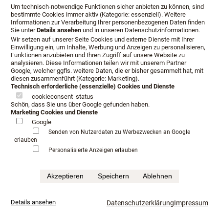
Um technisch-notwendige Funktionen sicher anbieten zu können, sind
bestimmte Cookies immer aktiv (Kategorie: essenziell). Weitere
Informationen zur Verarbeitung Ihrer personenbezogenen Daten finden
Sie unter
Details ansehen
und in unseren
Datenschutzinformationen
.
Wir setzen auf unserer Seite Cookies und externe Dienste mit Ihrer
Einwilligung ein, um Inhalte, Werbung und Anzeigen zu personalisieren,
Funktionen anzubieten und Ihren Zugriff auf unsere Website zu
analysieren. Diese Informationen teilen wir mit unserem Partner
Google, welcher ggfls. weitere Daten, die er bisher gesammelt hat, mit
diesen zusammenführt (Kategorie: Marketing).
Technisch erforderliche (essenzielle) Cookies und Dienste
cookieconsent_status
Schön, dass Sie uns über Google gefunden haben.
Marketing Cookies und Dienste
Google
Öffnungszeiten
Anfahrt
Beratungstermin
Senden von Nutzerdaten zu Werbezwecken an Google
erlauben
Serviceangebot
Infopaket
Personalisierte Anzeigen erlauben
Impressum
Datenschutz
AGB
Akzeptieren
Speichern
Ablehnen
©Schlafkultur Lang All rights reserved.
Häufig gesucht:
Boxspringbetten Testen
Luxushotel schlafen
mehr...
Details ansehen
Datenschutzerklärung
Impressum
Luxusbetten im Fachhandel
Kaufkriterium für Boxspringbett