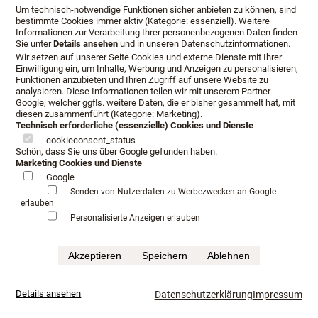
Schlafkultur Lang e.K.
Um technisch-notwendige Funktionen sicher anbieten zu können, sind
bestimmte Cookies immer aktiv (Kategorie: essenziell). Weitere
Inh. Lutz Allister Lang
Informationen zur Verarbeitung Ihrer personenbezogenen Daten finden
Dalbergstraße 2-4
Sie unter
Details ansehen
und in unseren
Datenschutzinformationen
.
36037 Fulda
Wir setzen auf unserer Seite Cookies und externe Dienste mit Ihrer
Einwilligung ein, um Inhalte, Werbung und Anzeigen zu personalisieren,
Funktionen anzubieten und Ihren Zugriff auf unsere Website zu
analysieren. Diese Informationen teilen wir mit unserem Partner
Google, welcher ggfls. weitere Daten, die er bisher gesammelt hat, mit
diesen zusammenführt (Kategorie: Marketing).
Technisch erforderliche (essenzielle) Cookies und Dienste
cookieconsent_status
Schön, dass Sie uns über Google gefunden haben.
Marketing Cookies und Dienste
Google
Senden von Nutzerdaten zu Werbezwecken an Google
erlauben
Personalisierte Anzeigen erlauben
Akzeptieren
Speichern
Ablehnen
Öffnungszeiten
Anfahrt
Beratungstermin
Details ansehen
Datenschutzerklärung
Impressum
Serviceangebot
Infopaket