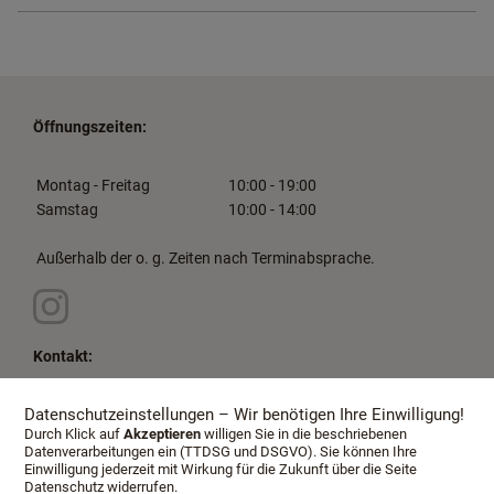
Öffnungszeiten:
Montag - Freitag
10:00 - 19:00
Samstag
10:00 - 14:00
Außerhalb der o. g. Zeiten nach Terminabsprache.
Kontakt:
Datenschutzeinstellungen – Wir benötigen Ihre Einwilligung!
Kontaktieren Sie uns für
Durch Klick auf
Akzeptieren
willigen Sie in die beschriebenen
Ihren Beratungstermin:
Datenverarbeitungen ein (TTDSG und DSGVO). Sie können Ihre
Telefon: +49 (0) 661 90156655
Einwilligung jederzeit mit Wirkung für die Zukunft über die Seite
Email:
lang@schlafkultur-lang.de
Datenschutz widerrufen.