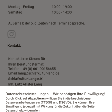
Montag - Freitag
10:00 - 19:00
Samstag
10:00 - 14:00
Außerhalb der o. g. Zeiten nach Terminabsprache.
Kontakt:
Kontaktieren Sie uns für
Ihren Beratungstermin:
Telefon: +49 (0) 661 90156655
Email:
lang@schlafkultur-lang.de
Schlafkultur Lang e.K.
Inh. Lutz Allister Lang
Dalbergstraße 2-4
36037 Fulda
Datenschutzeinstellungen – Wir benötigen Ihre Einwilligung!
Durch Klick auf
Akzeptieren
willigen Sie in die beschriebenen
Datenverarbeitungen ein (TTDSG und DSGVO). Sie können Ihre
Einwilligung jederzeit mit Wirkung für die Zukunft über die Seite
Datenschutz widerrufen.