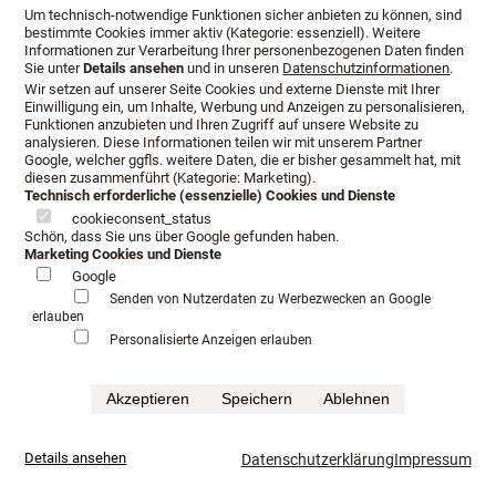
Um technisch-notwendige Funktionen sicher anbieten zu können, sind
bestimmte Cookies immer aktiv (Kategorie: essenziell). Weitere
Informationen zur Verarbeitung Ihrer personenbezogenen Daten finden
Sie unter
Details ansehen
und in unseren
Datenschutzinformationen
.
Wir setzen auf unserer Seite Cookies und externe Dienste mit Ihrer
Einwilligung ein, um Inhalte, Werbung und Anzeigen zu personalisieren,
Funktionen anzubieten und Ihren Zugriff auf unsere Website zu
analysieren. Diese Informationen teilen wir mit unserem Partner
Google, welcher ggfls. weitere Daten, die er bisher gesammelt hat, mit
diesen zusammenführt (Kategorie: Marketing).
Technisch erforderliche (essenzielle) Cookies und Dienste
cookieconsent_status
Schön, dass Sie uns über Google gefunden haben.
Marketing Cookies und Dienste
Google
Öffnungszeiten
Anfahrt
Beratungstermin
Senden von Nutzerdaten zu Werbezwecken an Google
erlauben
Serviceangebot
Infopaket
Personalisierte Anzeigen erlauben
Impressum
Datenschutz
AGB
Akzeptieren
Speichern
Ablehnen
©Schlafkultur Lang All rights reserved.
Häufig gesucht:
Boxspringbetten Testen
Luxushotel schlafen
mehr...
Details ansehen
Datenschutzerklärung
Impressum
Luxusbetten im Fachhandel
Kaufkriterium für Boxspringbett