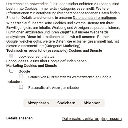
Um technisch-notwendige Funktionen sicher anbieten zu können, sind
bestimmte Cookies immer aktiv (Kategorie: essenziell). Weitere
Informationen zur Verarbeitung Ihrer personenbezogenen Daten finden
Sie unter
Details ansehen
und in unseren
Datenschutzinformationen
.
Wir setzen auf unserer Seite Cookies und externe Dienste mit Ihrer
Einwilligung ein, um Inhalte, Werbung und Anzeigen zu personalisieren,
Funktionen anzubieten und Ihren Zugriff auf unsere Website zu
analysieren. Diese Informationen teilen wir mit unserem Partner
Google, welcher ggfls. weitere Daten, die er bisher gesammelt hat, mit
diesen zusammenführt (Kategorie: Marketing).
Technisch erforderliche (essenzielle) Cookies und Dienste
cookieconsent_status
Schön, dass Sie uns über Google gefunden haben.
Marketing Cookies und Dienste
Google
Öffnungszeiten
Anfahrt
Beratungstermin
Senden von Nutzerdaten zu Werbezwecken an Google
erlauben
Serviceangebot
Infopaket
Personalisierte Anzeigen erlauben
Impressum
Datenschutz
AGB
Akzeptieren
Speichern
Ablehnen
©Schlafkultur Lang All rights reserved.
Häufig gesucht:
Boxspringbetten Testen
Luxushotel schlafen
mehr...
Details ansehen
Datenschutzerklärung
Impressum
Luxusbetten im Fachhandel
Kaufkriterium für Boxspringbett