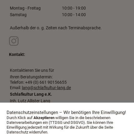
Montag - Freitag
10:00 - 19:00
Samstag
10:00 - 14:00
Außerhalb der o. g. Zeiten nach Terminabsprache.
Kontakt:
Kontaktieren Sie uns für
Ihren Beratungstermin:
Telefon: +49 (0) 661 90156655
Email:
lang@schlafkultur-lang.de
Schlafkultur Lang e.K.
Inh. Lutz Allister Lang
Dalbergstraße 2-4
36037 Fulda
Datenschutzeinstellungen – Wir benötigen Ihre Einwilligung!
Durch Klick auf
Akzeptieren
willigen Sie in die beschriebenen
Datenverarbeitungen ein (TTDSG und DSGVO). Sie können Ihre
Einwilligung jederzeit mit Wirkung für die Zukunft über die Seite
Datenschutz widerrufen.