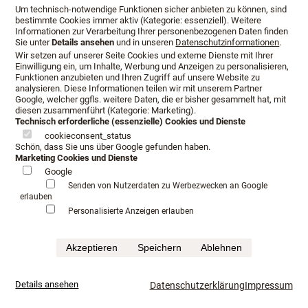
Um technisch-notwendige Funktionen sicher anbieten zu können, sind
bestimmte Cookies immer aktiv (Kategorie: essenziell). Weitere
Informationen zur Verarbeitung Ihrer personenbezogenen Daten finden
Sie unter
Details ansehen
und in unseren
Datenschutzinformationen
.
Wir setzen auf unserer Seite Cookies und externe Dienste mit Ihrer
Einwilligung ein, um Inhalte, Werbung und Anzeigen zu personalisieren,
Funktionen anzubieten und Ihren Zugriff auf unsere Website zu
Öffnungszeiten:
analysieren. Diese Informationen teilen wir mit unserem Partner
Google, welcher ggfls. weitere Daten, die er bisher gesammelt hat, mit
diesen zusammenführt (Kategorie: Marketing).
Montag - Freitag
10:00 - 19:00
Technisch erforderliche (essenzielle) Cookies und Dienste
Samstag
10:00 - 14:00
cookieconsent_status
Schön, dass Sie uns über Google gefunden haben.
Marketing Cookies und Dienste
Außerhalb der o. g. Zeiten nach Terminabsprache.
Google
Senden von Nutzerdaten zu Werbezwecken an Google
erlauben
Personalisierte Anzeigen erlauben
Kontakt:
Akzeptieren
Speichern
Ablehnen
Kontaktieren Sie uns für
Ihren Beratungstermin:
Details ansehen
Datenschutzerklärung
Impressum
Telefon: +49 (0) 661 90156655
Email:
lang@schlafkultur-lang.de