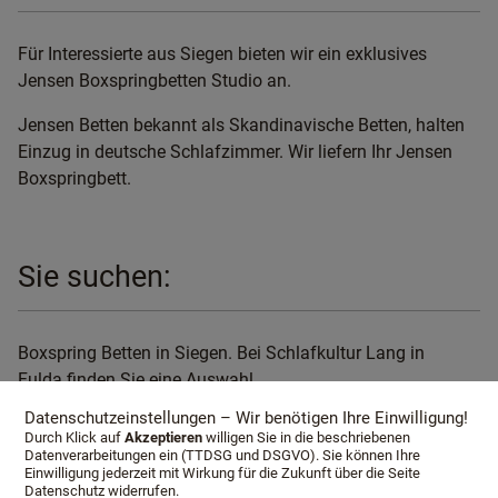
Für Interessierte aus Siegen bieten wir ein exklusives
Jensen Boxspringbetten Studio an.
Jensen Betten bekannt als Skandinavische Betten, halten
Einzug in deutsche Schlafzimmer. Wir liefern Ihr Jensen
Boxspringbett.
Sie suchen:
Boxspring Betten in Siegen. Bei Schlafkultur Lang in
Fulda finden Sie eine Auswahl.
Datenschutzeinstellungen – Wir benötigen Ihre Einwilligung!
<link internal-link internal link in current>Wittmann
Durch Klick auf
Akzeptieren
willigen Sie in die beschriebenen
Boxspring Betten, <link internal-link internal link in
Datenverarbeitungen ein (TTDSG und DSGVO). Sie können Ihre
Einwilligung jederzeit mit Wirkung für die Zukunft über die Seite
current>Jensen Boxspring Betten, Boxspring Betten
Datenschutz widerrufen.