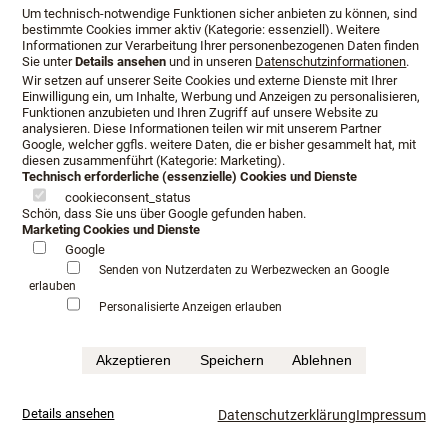
fährt Sie ruhig und geräuschlos in eine Relaxposition.
Um technisch-notwendige Funktionen sicher anbieten zu können, sind
Lesen, einfach nur nachdenken oder die Beine hochlagern.
bestimmte Cookies immer aktiv (Kategorie: essenziell). Weitere
Informationen zur Verarbeitung Ihrer personenbezogenen Daten finden
Vieles ist möglch.
Sie unter
Details ansehen
und in unseren
Datenschutzinformationen
.
Wir setzen auf unserer Seite Cookies und externe Dienste mit Ihrer
Eine Beratung mit Schlafanalyse, Probeliegen und
Einwilligung ein, um Inhalte, Werbung und Anzeigen zu personalisieren,
Körpervermessung dauert in unserem Hause etwa 2-3
Funktionen anzubieten und Ihren Zugriff auf unsere Website zu
analysieren. Diese Informationen teilen wir mit unserem Partner
Stunden. Sie sagen uns im Anschluss ob es sich für Sie
Google, welcher ggfls. weitere Daten, die er bisher gesammelt hat, mit
gelohnt hat.
diesen zusammenführt (Kategorie: Marketing).
Technisch erforderliche (essenzielle) Cookies und Dienste
cookieconsent_status
Schön, dass Sie uns über Google gefunden haben.
Marketing Cookies und Dienste
Google
Senden von Nutzerdaten zu Werbezwecken an Google
Öffnungszeiten:
erlauben
Personalisierte Anzeigen erlauben
Montag - Freitag
10:00 - 19:00
Samstag
10:00 - 14:00
Akzeptieren
Speichern
Ablehnen
Außerhalb der o. g. Zeiten nach Terminabsprache.
Details ansehen
Datenschutzerklärung
Impressum