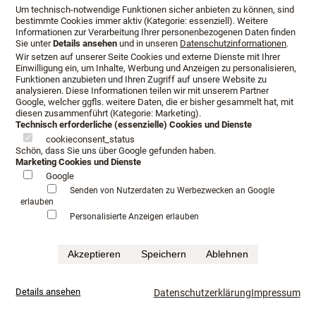
Um technisch-notwendige Funktionen sicher anbieten zu können, sind
bestimmte Cookies immer aktiv (Kategorie: essenziell). Weitere
Informationen zur Verarbeitung Ihrer personenbezogenen Daten finden
Sie unter
Details ansehen
und in unseren
Datenschutzinformationen
.
Wir setzen auf unserer Seite Cookies und externe Dienste mit Ihrer
Einwilligung ein, um Inhalte, Werbung und Anzeigen zu personalisieren,
Funktionen anzubieten und Ihren Zugriff auf unsere Website zu
analysieren. Diese Informationen teilen wir mit unserem Partner
Google, welcher ggfls. weitere Daten, die er bisher gesammelt hat, mit
diesen zusammenführt (Kategorie: Marketing).
Technisch erforderliche (essenzielle) Cookies und Dienste
cookieconsent_status
Schön, dass Sie uns über Google gefunden haben.
Marketing Cookies und Dienste
Google
Vispring
Senden von Nutzerdaten zu Werbezwecken an Google
erlauben
Personalisierte Anzeigen erlauben
Boxspringbetten sind in Gießen sehr beliebt.
Akzeptieren
Speichern
Ablehnen
Komfort hat viele Formen – die perfekte Stützung durch
speziell gefertigte und ausgewählte Federn, die Weichheit
Details ansehen
Datenschutzerklärung
Impressum
der Füllungen von erstklassiger Qualität, wie z. B.